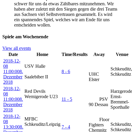
schwer für uns da etwas Zählbares mitzunehmen. Wir
haben aber zuletzt mit den Siegen gegen die drei Teams
aus Sachsen viel Selbstvertrauen gesammelt. Es wird
ein spannendes Spiel, welches wir am Ende für uns
entscheiden wollen.
Spiele am Wochenende
View all events
Date
Home
Time/Results
Away
Venue
2018-12-
08
USV Halle
Schkeuditz
11:00:00
8.
8 - 6
UHC
Schkeuditz
Dezember
Saalebiber II
Elster
2018
2018-12-
Red Devils
Harzgerode
08
Wernigerode U23
Ernst-
11:00:00
8.
11 - 5
PSV
Bremmel-
Dezember
90 Dessau
Sporthalle
2018
2018-12-
MFBC
Floor
08
Schkeuditz/Leipzig
Schkeuditz
Fighters
13:30:00
8.
7 - 4
Schkeuditz
Chemnitz