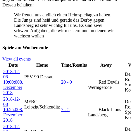
Dessau behalten:
Wir freuen uns endlich einen Heimspieltag zu haben.
Die Jungs sind heiß und gerade das Derby gegen
Landsberg ist sehr wichtig für uns. Es sind zwei
schwere Aufgaben, die wir meistern und an denen wir
wachsen wollen
Spiele am Wochenende
View all events
Date
Home
Time/Results
Away
V
2018-12-
De
08
PSV 90 Dessau
Ro
10:00:00
8.
20 - 0
Red Devils
Spo
Dezember
Wernigerode
Ko
2018
2018-12-
MFBC
De
08
Leipzig/Schkeuditz
Ro
10:55:00
8.
7 - 5
Black Lions
Spo
Dezember
Landsberg
Ko
2018
2018-12-
De