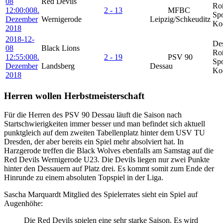
08
Red Devils
Ro
12:00:00
8.
2 - 13
MFBC
Spo
Dezember
Wernigerode
Leipzig/Schkeuditz
Ko
2018
2018-12-
De
08
Black Lions
Ro
12:55:00
8.
2 - 19
PSV 90
Spo
Dezember
Landsberg
Dessau
Ko
2018
Herren wollen Herbstmeisterschaft
Für die Herren des PSV 90 Dessau läuft die Saison nach
Startschwierigkeiten immer besser und man befindet sich aktuell
punktgleich auf dem zweiten Tabellenplatz hinter dem USV TU
Dresden, der aber bereits ein Spiel mehr absolviert hat. In
Harzgerode treffen die Black Wolves ebenfalls am Samstag auf die
Red Devils Wernigerode U23. Die Devils liegen nur zwei Punkte
hinter den Dessauern auf Platz drei. Es kommt somit zum Ende der
Hinrunde zu einem absoluten Topspiel in der Liga.
Sascha Marquardt Mitglied des Spielerrates sieht ein Spiel auf
Augenhöhe:
Die Red Devils spielen eine sehr starke Saison. Es wird