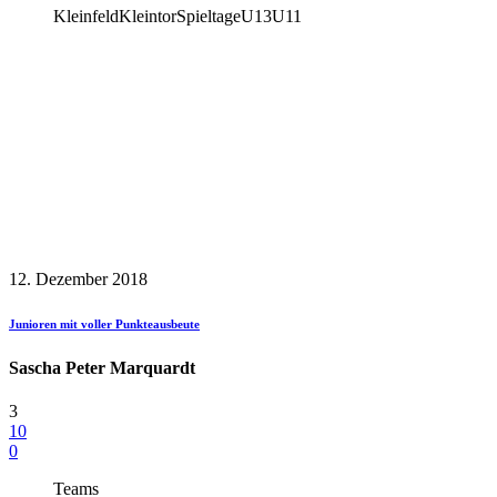
Kleinfeld
Kleintor
Spieltage
U13
U11
12. Dezember 2018
Junioren mit voller Punkteausbeute
Sascha Peter Marquardt
3
10
0
Teams