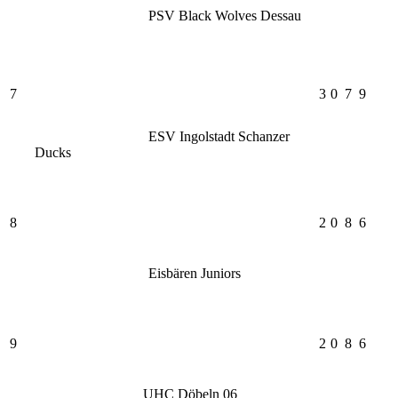
PSV Black Wolves Dessau
7
3
0
7
9
ESV Ingolstadt Schanzer
Ducks
8
2
0
8
6
Eisbären Juniors
9
2
0
8
6
UHC Döbeln 06