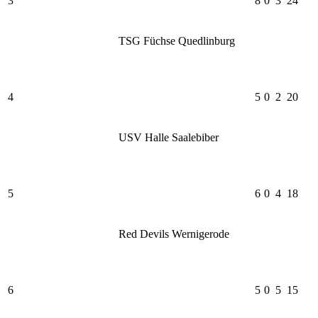
3
8
0
3
24
TSG Füchse Quedlinburg
4
5
0
2
20
USV Halle Saalebiber
5
6
0
4
18
Red Devils Wernigerode
6
5
0
5
15