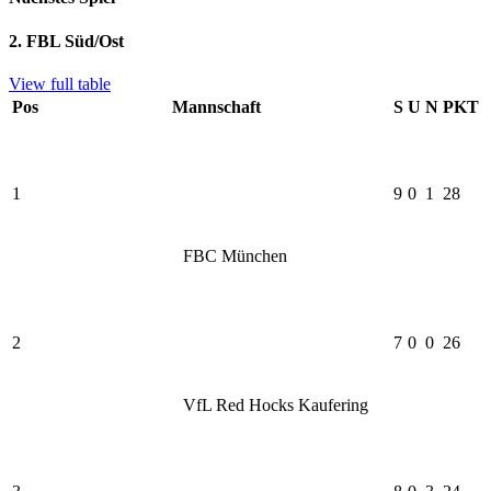
2. FBL Süd/Ost
View full table
Pos
Mannschaft
S
U
N
PKT
1
9
0
1
28
FBC München
2
7
0
0
26
VfL Red Hocks Kaufering