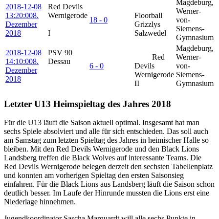
Magdeburg,
2018-12-08
Red Devils
Werner-
13:20:00
8.
Wernigerode
Floorball
18 - 0
von-
Dezember
Grizzlys
Siemens-
2018
I
Salzwedel
Gymnasium
Magdeburg,
2018-12-08
PSV 90
Red
Werner-
14:10:00
8.
Dessau
6 - 0
Devils
von-
Dezember
Wernigerode
Siemens-
2018
II
Gymnasium
Letzter U13 Heimspieltag des Jahres 2018
Für die U13 läuft die Saison aktuell optimal. Insgesamt hat man
sechs Spiele absolviert und alle für sich entschieden. Das soll auch
am Samstag zum letzten Spieltag des Jahres in heimischer Halle so
bleiben. Mit den Red Devils Wernigerode und den Black Lions
Landsberg treffen die Black Wolves auf interessante Teams. Die
Red Devils Wernigerode belegen derzeit den sechsten Tabellenplatz
und konnten am vorherigen Spieltag den ersten Saisonsieg
einfahren. Für die Black Lions aus Landsberg läuft die Saison schon
deutlich besser. Im Laufe der Hinrunde mussten die Lions erst eine
Niederlage hinnehmen.
Jugendkoordinator Sascha Marquardt will alle sechs Punkte in