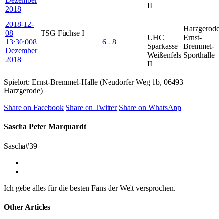
Dezember
II
2018
2018-12-
Harzgerode
08
TSG Füchse I
UHC
Ernst-
13:30:00
8.
6 - 8
Sparkasse
Bremmel-
Dezember
Weißenfels
Sporthalle
2018
II
Spielort: Ernst-Bremmel-Halle (Neudorfer Weg 1b, 06493
Harzgerode)
Share on Facebook
Share on Twitter
Share on WhatsApp
Sascha Peter Marquardt
Sascha#39
Ich gebe alles für die besten Fans der Welt versprochen.
Other Articles