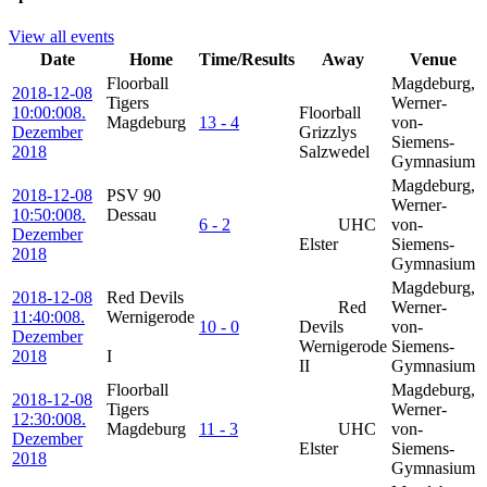
View all events
Date
Home
Time/Results
Away
Venue
Floorball
Magdeburg,
2018-12-08
Tigers
Werner-
10:00:00
8.
Floorball
Magdeburg
13 - 4
von-
Dezember
Grizzlys
Siemens-
2018
Salzwedel
Gymnasium
Magdeburg,
2018-12-08
PSV 90
Werner-
10:50:00
8.
Dessau
6 - 2
UHC
von-
Dezember
Elster
Siemens-
2018
Gymnasium
Magdeburg,
2018-12-08
Red Devils
Red
Werner-
11:40:00
8.
Wernigerode
10 - 0
Devils
von-
Dezember
Wernigerode
Siemens-
2018
I
II
Gymnasium
Floorball
Magdeburg,
2018-12-08
Tigers
Werner-
12:30:00
8.
Magdeburg
11 - 3
UHC
von-
Dezember
Elster
Siemens-
2018
Gymnasium