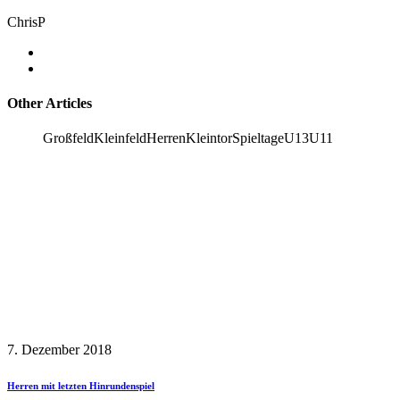
ChrisP
Other Articles
Großfeld
Kleinfeld
Herren
Kleintor
Spieltage
U13
U11
7. Dezember 2018
Herren mit letzten Hinrundenspiel