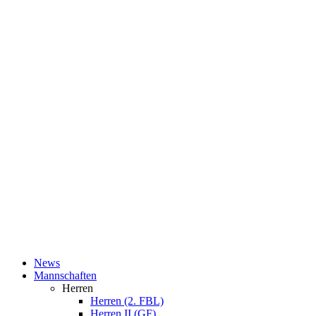
News
Mannschaften
Herren
Herren (2. FBL)
Herren II (GF)