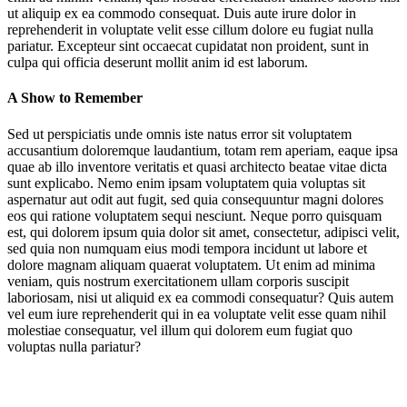
ut aliquip ex ea commodo consequat. Duis aute irure dolor in
reprehenderit in voluptate velit esse cillum dolore eu fugiat nulla
pariatur. Excepteur sint occaecat cupidatat non proident, sunt in
culpa qui officia deserunt mollit anim id est laborum.
A Show to Remember
Sed ut perspiciatis unde omnis iste natus error sit voluptatem
accusantium doloremque laudantium, totam rem aperiam, eaque ipsa
quae ab illo inventore veritatis et quasi architecto beatae vitae dicta
sunt explicabo. Nemo enim ipsam voluptatem quia voluptas sit
aspernatur aut odit aut fugit, sed quia consequuntur magni dolores
eos qui ratione voluptatem sequi nesciunt. Neque porro quisquam
est, qui dolorem ipsum quia dolor sit amet, consectetur, adipisci velit,
sed quia non numquam eius modi tempora incidunt ut labore et
dolore magnam aliquam quaerat voluptatem. Ut enim ad minima
veniam, quis nostrum exercitationem ullam corporis suscipit
laboriosam, nisi ut aliquid ex ea commodi consequatur? Quis autem
vel eum iure reprehenderit qui in ea voluptate velit esse quam nihil
molestiae consequatur, vel illum qui dolorem eum fugiat quo
voluptas nulla pariatur?