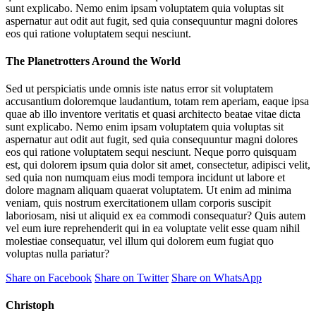
sunt explicabo. Nemo enim ipsam voluptatem quia voluptas sit
aspernatur aut odit aut fugit, sed quia consequuntur magni dolores
eos qui ratione voluptatem sequi nesciunt.
The Planetrotters Around the World
Sed ut perspiciatis unde omnis iste natus error sit voluptatem
accusantium doloremque laudantium, totam rem aperiam, eaque ipsa
quae ab illo inventore veritatis et quasi architecto beatae vitae dicta
sunt explicabo. Nemo enim ipsam voluptatem quia voluptas sit
aspernatur aut odit aut fugit, sed quia consequuntur magni dolores
eos qui ratione voluptatem sequi nesciunt. Neque porro quisquam
est, qui dolorem ipsum quia dolor sit amet, consectetur, adipisci velit,
sed quia non numquam eius modi tempora incidunt ut labore et
dolore magnam aliquam quaerat voluptatem. Ut enim ad minima
veniam, quis nostrum exercitationem ullam corporis suscipit
laboriosam, nisi ut aliquid ex ea commodi consequatur? Quis autem
vel eum iure reprehenderit qui in ea voluptate velit esse quam nihil
molestiae consequatur, vel illum qui dolorem eum fugiat quo
voluptas nulla pariatur?
Share on Facebook
Share on Twitter
Share on WhatsApp
Christoph