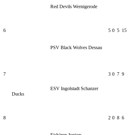
Red Devils Wernigerode
6
5
0
5
15
PSV Black Wolves Dessau
7
3
0
7
9
ESV Ingolstadt Schanzer
Ducks
8
2
0
8
6
Eisbären Juniors