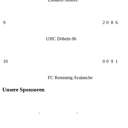
9
2
0
8
6
UHC Döbeln 06
10
0
0
9
1
FC Rennsteig Avalanche
Unsere Sponsoren