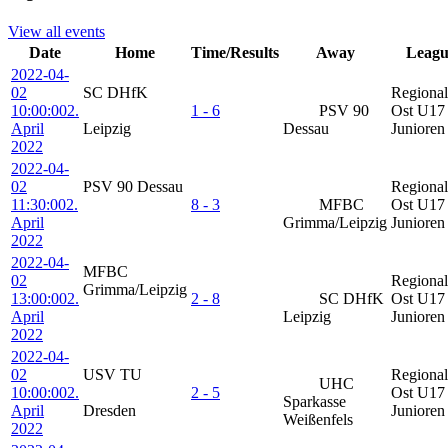
View all events
Date
Home
Time/Results
Away
Leagu
2022-04-
02
SC DHfK
Regional
10:00:00
2.
1 - 6
PSV 90
Ost U17
April
Leipzig
Dessau
Juniore
2022
2022-04-
02
PSV 90 Dessau
Regional
11:30:00
2.
8 - 3
MFBC
Ost U17
April
Grimma/Leipzig
Juniore
2022
2022-04-
MFBC
02
Regional
Grimma/Leipzig
13:00:00
2.
2 - 8
SC DHfK
Ost U17
April
Leipzig
Juniore
2022
2022-04-
02
USV TU
Regional
UHC
10:00:00
2.
2 - 5
Ost U17
Sparkasse
April
Dresden
Juniore
Weißenfels
2022