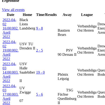
Ergebnisse
View all events
Date
Home
Time/Results
Away
League
2022-04-
Black
02
Lions
Dres
Verbandsliga
16:00:00
2.
Landsberg
9 - 8
Ener
Bautzen
Ost Herren
April
Aren
Bears
2022
2022-04-
USV TU
02
Dres
Dresden II
Verbandsliga
19:00:00
2.
2 - 5
PSV
Ener
Ost Herren
April
90 Dessau II
Aren
2022
2022-04-
USV
03
Halle
Verbandsliga
Qued
14:00:00
3.
Saalebiber
19 - 0
Phönix
Ost Herren
Bode
April
Leipzig
2022
II
2022-04-
UV
03
TSG
Zwigge
Verbandsliga
Qued
17:00:00
3.
5 - 6
Füchse
Ost Herren
Bode
April
Quedlinburg
07
2022
II