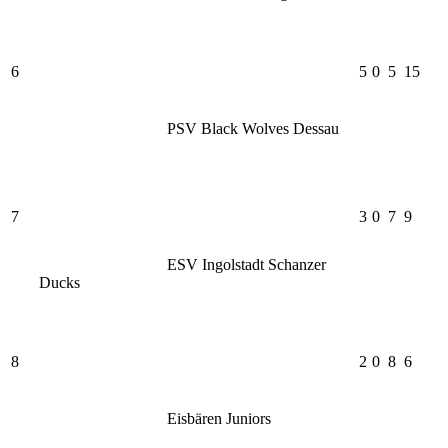
6
5
0
5
15
PSV Black Wolves Dessau
7
3
0
7
9
ESV Ingolstadt Schanzer
Ducks
8
2
0
8
6
Eisbären Juniors