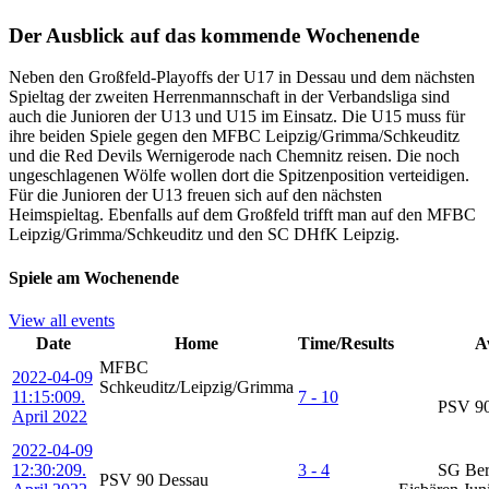
Der Ausblick auf das kommende Wochenende
Neben den Großfeld-Playoffs der U17 in Dessau und dem nächsten
Spieltag der zweiten Herrenmannschaft in der Verbandsliga sind
auch die Junioren der U13 und U15 im Einsatz. Die U15 muss für
ihre beiden Spiele gegen den MFBC Leipzig/Grimma/Schkeuditz
und die Red Devils Wernigerode nach Chemnitz reisen. Die noch
ungeschlagenen Wölfe wollen dort die Spitzenposition verteidigen.
Für die Junioren der U13 freuen sich auf den nächsten
Heimspieltag. Ebenfalls auf dem Großfeld trifft man auf den MFBC
Leipzig/Grimma/Schkeuditz und den SC DHfK Leipzig.
Spiele am Wochenende
View all events
Date
Home
Time/Results
A
MFBC
2022-04-09
Schkeuditz/Leipzig/Grimma
11:15:00
9.
7 - 10
PSV 90
April 2022
2022-04-09
12:30:20
9.
3 - 4
SG Berl
PSV 90 Dessau