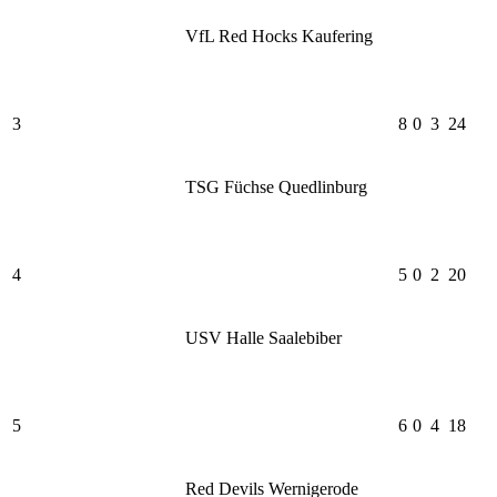
VfL Red Hocks Kaufering
3
8
0
3
24
TSG Füchse Quedlinburg
4
5
0
2
20
USV Halle Saalebiber
5
6
0
4
18
Red Devils Wernigerode