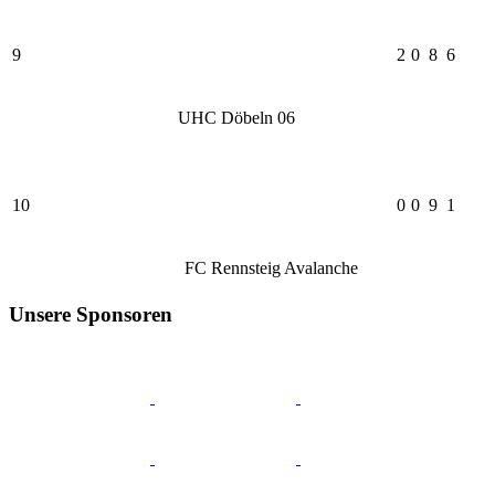
9
2
0
8
6
UHC Döbeln 06
10
0
0
9
1
FC Rennsteig Avalanche
Unsere Sponsoren