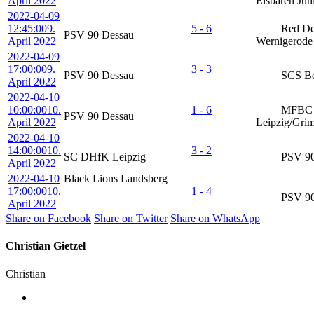
April 2022
Eisbären Jun
2022-04-09
12:45:00
9.
5 - 6
Red De
PSV 90 Dessau
April 2022
Wernigerode
2022-04-09
17:00:00
9.
3 - 3
PSV 90 Dessau
SCS Be
April 2022
2022-04-10
10:00:00
10.
1 - 6
MFBC
PSV 90 Dessau
April 2022
Leipzig/Gri
2022-04-10
14:00:00
10.
3 - 2
SC DHfK Leipzig
PSV 90
April 2022
2022-04-10
Black Lions Landsberg
17:00:00
10.
1 - 4
PSV 90
April 2022
Share on Facebook
Share on Twitter
Share on WhatsApp
Christian Gietzel
Christian