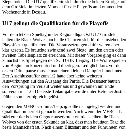
Siege holen. Die U17 qualifizierte sich durch die beiden Erfolge auf
dem Großfeld im letzten Moment für die Playoffs am kommenden
Wochenende in Dessau.
U17 gelingt die Qualifikation für die Playoffs
Vor dem letzten Spieltag in der Regionalliga Ost U17 Großfeld
hatten die Black Wolves noch alle Chancen sich für die anstehenden
Playoffs zu qualifizieren. Die Voraussetzungen dafür waren aber
klar gesetzt. Es brauchte zwingend zwei Siege, um den ersten oder
zweiten Tabellenplatz zu erreichen. Mit dieser Vorgabe ging es dann
zunächst ins Spiel gegen den SC DHfK Leipzig. Die Wölfe spielten
von Beginn an konzentriert und überlegen. Lediglich kurz vor der
ersten Drittelpause musste man einen kleinen Dämpfer hinnehmen.
Der Anschlusstreffer zum 1:2 hatte aber keine weiteren
Auswirkungen auf den Ausgang der Partie. Die Dessauer bauten
den Vorsprung im Verlauf weiter aus und gewannen am Ende
souverän mit 1:6. Die erste Teilaufgabe wurde unter Betreuer Justin
Düben somit erfolgreich gelöst.
Gegen den MFBC Grimma/Leipzig sollte nachgelegt werden und
Qualifikation perfekt gemacht werden. Auch wenn der MFBC als
stärkerer der beiden Gegner auserkoren wurde, stellten die Black
Wolves von der ersten Sekunde an klar, dass man heutigen Tage die
beste Mannschaft ist. Nach einem Blitzstart und den Führungen von