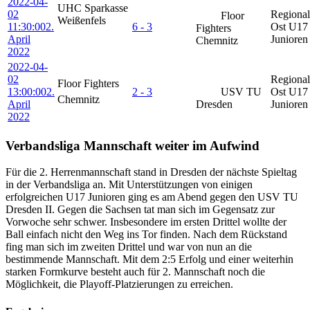
2022-04-
UHC Sparkasse
02
Regional
Floor
Weißenfels
11:30:00
2.
6 - 3
Ost U17
Fighters
April
Juniore
Chemnitz
2022
2022-04-
02
Regional
Floor Fighters
13:00:00
2.
2 - 3
USV TU
Ost U17
Chemnitz
April
Dresden
Juniore
2022
Verbandsliga Mannschaft weiter im Aufwind
Für die 2. Herrenmannschaft stand in Dresden der nächste Spieltag
in der Verbandsliga an. Mit Unterstützungen von einigen
erfolgreichen U17 Junioren ging es am Abend gegen den USV TU
Dresden II. Gegen die Sachsen tat man sich im Gegensatz zur
Vorwoche sehr schwer. Insbesondere im ersten Drittel wollte der
Ball einfach nicht den Weg ins Tor finden. Nach dem Rückstand
fing man sich im zweiten Drittel und war von nun an die
bestimmende Mannschaft. Mit dem 2:5 Erfolg und einer weiterhin
starken Formkurve besteht auch für 2. Mannschaft noch die
Möglichkeit, die Playoff-Platzierungen zu erreichen.