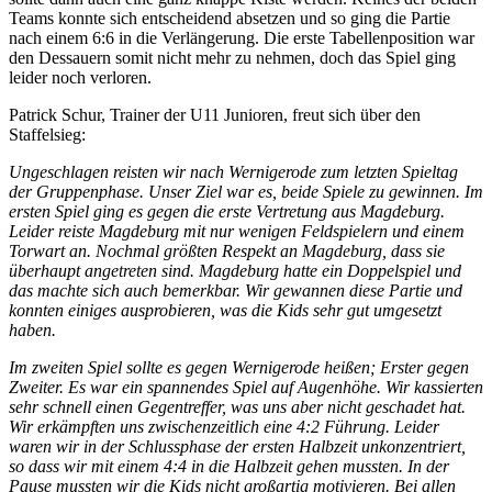
Teams konnte sich entscheidend absetzen und so ging die Partie
nach einem 6:6 in die Verlängerung. Die erste Tabellenposition war
den Dessauern somit nicht mehr zu nehmen, doch das Spiel ging
leider noch verloren.
Patrick Schur, Trainer der U11 Junioren, freut sich über den
Staffelsieg:
Ungeschlagen reisten wir nach Wernigerode zum letzten Spieltag
der Gruppenphase. Unser Ziel war es, beide Spiele zu gewinnen. Im
ersten Spiel ging es gegen die erste Vertretung aus Magdeburg.
Leider reiste Magdeburg mit nur wenigen Feldspielern und einem
Torwart an. Nochmal größten Respekt an Magdeburg, dass sie
überhaupt angetreten sind. Magdeburg hatte ein Doppelspiel und
das machte sich auch bemerkbar. Wir gewannen diese Partie und
konnten einiges ausprobieren, was die Kids sehr gut umgesetzt
haben.
Im zweiten Spiel sollte es gegen Wernigerode heißen; Erster gegen
Zweiter. Es war ein spannendes Spiel auf Augenhöhe. Wir kassierten
sehr schnell einen Gegentreffer, was uns aber nicht geschadet hat.
Wir erkämpften uns zwischenzeitlich eine 4:2 Führung. Leider
waren wir in der Schlussphase der ersten Halbzeit unkonzentriert,
so dass wir mit einem 4:4 in die Halbzeit gehen mussten. In der
Pause mussten wir die Kids nicht großartig motivieren. Bei allen