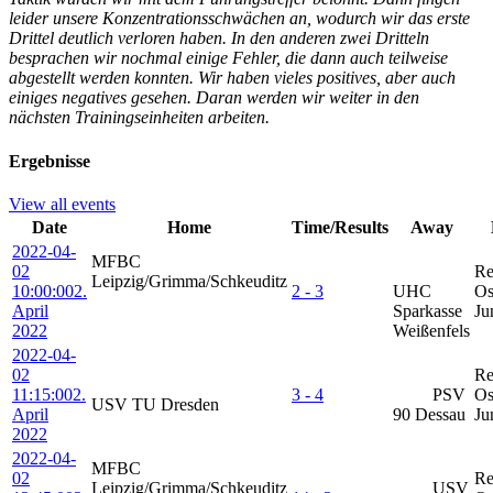
leider unsere Konzentrationsschwächen an, wodurch wir das erste
Drittel deutlich verloren haben. In den anderen zwei Dritteln
besprachen wir nochmal einige Fehler, die dann auch teilweise
abgestellt werden konnten. Wir haben vieles positives, aber auch
einiges negatives gesehen. Daran werden wir weiter in den
nächsten Trainingseinheiten arbeiten.
Ergebnisse
View all events
Date
Home
Time/Results
Away
2022-04-
MFBC
02
Re
Leipzig/Grimma/Schkeuditz
10:00:00
2.
2 - 3
UHC
Os
April
Sparkasse
Ju
2022
Weißenfels
2022-04-
02
Re
11:15:00
2.
3 - 4
PSV
Os
USV TU Dresden
April
90 Dessau
Ju
2022
2022-04-
MFBC
02
Re
Leipzig/Grimma/Schkeuditz
USV