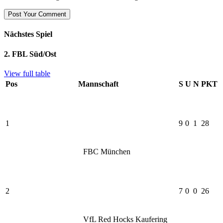
Nächstes Spiel
2. FBL Süd/Ost
View full table
Pos
Mannschaft
S
U
N
PKT
1
9
0
1
28
FBC München
2
7
0
0
26
VfL Red Hocks Kaufering