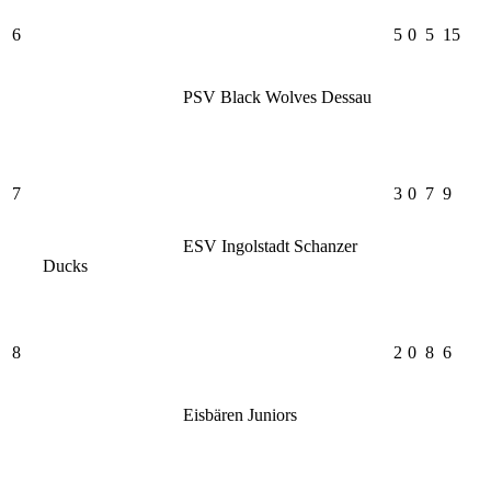
6
5
0
5
15
PSV Black Wolves Dessau
7
3
0
7
9
ESV Ingolstadt Schanzer
Ducks
8
2
0
8
6
Eisbären Juniors