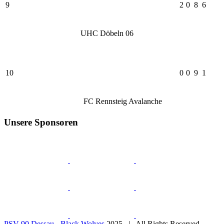
9
2
0
8
6
UHC Döbeln 06
10
0
0
9
1
FC Rennsteig Avalanche
Unsere Sponsoren
PSV 90 Dessau - Black Wolves
2025 | All Rights Reserved