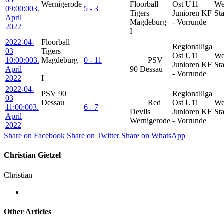
Wernigerode
Floorball
Ost U11
We
09:00:00
3.
5 - 3
Tigers
Junioren KF
Sta
April
Magdeburg
- Vorrunde
2022
I
2022-04-
Floorball
Regionalliga
03
Tigers
Ost U11
We
10:00:00
3.
Magdeburg
0 - 11
PSV
Junioren KF
Sta
April
90 Dessau
- Vorrunde
2022
I
2022-04-
PSV 90
Regionalliga
03
Dessau
Red
Ost U11
We
11:00:00
3.
6 - 7
Devils
Junioren KF
Sta
April
Wernigerode
- Vorrunde
2022
Share on Facebook
Share on Twitter
Share on WhatsApp
Christian Gietzel
Christian
Other Articles