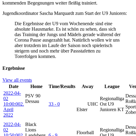
kommenden Begegnungen weiter fleißig trainiert.
Jugendkoordinator Sascha Marquardt zum Start der U9 Junioren:
Die Ergebnisse der U9 vom Wochenende sind eine
absolute Hausmarke. Es ist schön zu sehen, dass sich
das Training der Jungs und Mädels gerade während der
Corona Pause ausgezahlt hat. Natürlich wollen wir uns
aber trotzdem im Laufe der Saison noch spielerisch
steigern und noch mehr über Passstafetten zu
Torerfolgen kommen.
Ergebnisse
View all events
Date
Home
Time/Results
Away
League
Ve
2022-04-
PSV 90
Dess
02
Regionalliga
Dessau
Roßl
10:00:00
2.
33 - 0
UHC
Ost U9
Sport
April
Elster
Junioren KT
Zobe
2022
2022-04-
Black
Dess
02
Lions
Regionalliga
Floorball
Roßl
10:50:00
2.
Landsberg
6 - 9
Ost U9