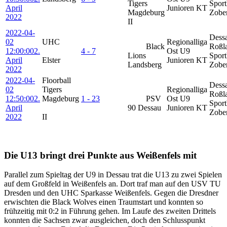
Tigers
Sport
April
Junioren KT
Magdeburg
Zobe
2022
II
2022-04-
Dess
02
UHC
Regionalliga
Black
Roßl
12:00:00
2.
4 - 7
Ost U9
Lions
Sport
April
Elster
Junioren KT
Landsberg
Zobe
2022
2022-04-
Floorball
Dess
02
Tigers
Regionalliga
Roßl
12:50:00
2.
Magdeburg
1 - 23
PSV
Ost U9
Sport
April
90 Dessau
Junioren KT
Zobe
2022
II
Die U13 bringt drei Punkte aus Weißenfels mit
Parallel zum Spieltag der U9 in Dessau trat die U13 zu zwei Spielen
auf dem Großfeld in Weißenfels an. Dort traf man auf den USV TU
Dresden und den UHC Sparkasse Weißenfels. Gegen die Dresdner
erwischten die Black Wolves einen Traumstart und konnten so
frühzeitig mit 0:2 in Führung gehen. Im Laufe des zweiten Drittels
konnten die Sachsen zwar ausgleichen, doch den Schlusspunkt