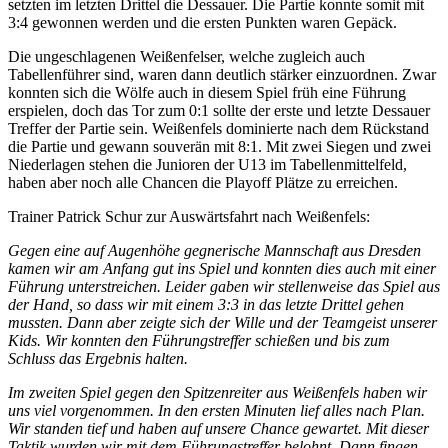
setzten im letzten Drittel die Dessauer. Die Partie konnte somit mit
3:4 gewonnen werden und die ersten Punkten waren Gepäck.
Die ungeschlagenen Weißenfelser, welche zugleich auch
Tabellenführer sind, waren dann deutlich stärker einzuordnen. Zwar
konnten sich die Wölfe auch in diesem Spiel früh eine Führung
erspielen, doch das Tor zum 0:1 sollte der erste und letzte Dessauer
Treffer der Partie sein. Weißenfels dominierte nach dem Rückstand
die Partie und gewann souverän mit 8:1. Mit zwei Siegen und zwei
Niederlagen stehen die Junioren der U13 im Tabellenmittelfeld,
haben aber noch alle Chancen die Playoff Plätze zu erreichen.
Trainer Patrick Schur zur Auswärtsfahrt nach Weißenfels:
Gegen eine auf Augenhöhe gegnerische Mannschaft aus Dresden
kamen wir am Anfang gut ins Spiel und konnten dies auch mit einer
Führung unterstreichen. Leider gaben wir stellenweise das Spiel aus
der Hand, so dass wir mit einem 3:3 in das letzte Drittel gehen
mussten. Dann aber zeigte sich der Wille und der Teamgeist unserer
Kids. Wir konnten den Führungstreffer schießen und bis zum
Schluss das Ergebnis halten.
Im zweiten Spiel gegen den Spitzenreiter aus Weißenfels haben wir
uns viel vorgenommen. In den ersten Minuten lief alles nach Plan.
Wir standen tief und haben auf unsere Chance gewartet. Mit dieser
Taktik wurden wir mit dem Führungstreffer belohnt. Dann fingen