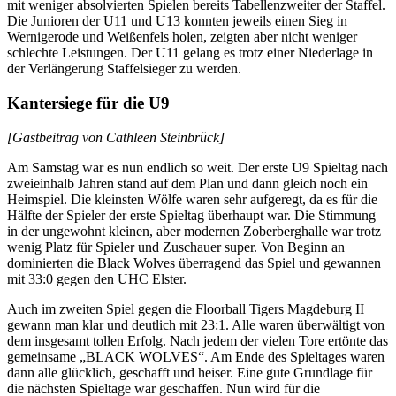
mit weniger absolvierten Spielen bereits Tabellenzweiter der Staffel.
Die Junioren der U11 und U13 konnten jeweils einen Sieg in
Wernigerode und Weißenfels holen, zeigten aber nicht weniger
schlechte Leistungen. Der U11 gelang es trotz einer Niederlage in
der Verlängerung Staffelsieger zu werden.
Kantersiege für die U9
[Gastbeitrag von Cathleen Steinbrück]
Am Samstag war es nun endlich so weit. Der erste U9 Spieltag nach
zweieinhalb Jahren stand auf dem Plan und dann gleich noch ein
Heimspiel. Die kleinsten Wölfe waren sehr aufgeregt, da es für die
Hälfte der Spieler der erste Spieltag überhaupt war. Die Stimmung
in der ungewohnt kleinen, aber modernen Zoberberghalle war trotz
wenig Platz für Spieler und Zuschauer super. Von Beginn an
dominierten die Black Wolves überragend das Spiel und gewannen
mit 33:0 gegen den UHC Elster.
Auch im zweiten Spiel gegen die Floorball Tigers Magdeburg II
gewann man klar und deutlich mit 23:1. Alle waren überwältigt von
dem insgesamt tollen Erfolg. Nach jedem der vielen Tore ertönte das
gemeinsame „BLACK WOLVES“. Am Ende des Spieltages waren
dann alle glücklich, geschafft und heiser. Eine gute Grundlage für
die nächsten Spieltage war geschaffen. Nun wird für die