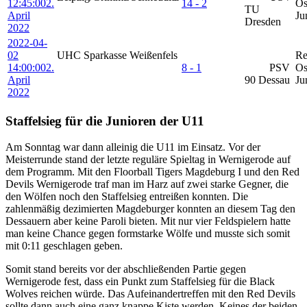
12:45:00
2.
14 - 2
Os
TU
April
Ju
Dresden
2022
2022-04-
02
UHC Sparkasse Weißenfels
Re
14:00:00
2.
8 - 1
PSV
Os
April
90 Dessau
Ju
2022
Staffelsieg für die Junioren der U11
Am Sonntag war dann alleinig die U11 im Einsatz. Vor der
Meisterrunde stand der letzte reguläre Spieltag in Wernigerode auf
dem Programm. Mit den Floorball Tigers Magdeburg I und den Red
Devils Wernigerode traf man im Harz auf zwei starke Gegner, die
den Wölfen noch den Staffelsieg entreißen konnten. Die
zahlenmäßig dezimierten Magdeburger konnten an diesem Tag den
Dessauern aber keine Paroli bieten. Mit nur vier Feldspielern hatte
man keine Chance gegen formstarke Wölfe und musste sich somit
mit 0:11 geschlagen geben.
Somit stand bereits vor der abschließenden Partie gegen
Wernigerode fest, dass ein Punkt zum Staffelsieg für die Black
Wolves reichen würde. Das Aufeinandertreffen mit den Red Devils
sollte dann auch eine ganz knappe Kiste werden. Keines der beiden