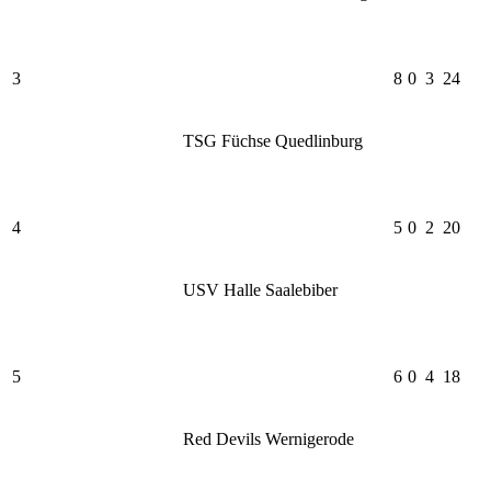
3
8
0
3
24
TSG Füchse Quedlinburg
4
5
0
2
20
USV Halle Saalebiber
5
6
0
4
18
Red Devils Wernigerode