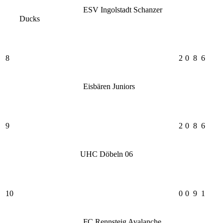
ESV Ingolstadt Schanzer
Ducks
8
2
0
8
6
Eisbären Juniors
9
2
0
8
6
UHC Döbeln 06
10
0
0
9
1
FC Rennsteig Avalanche