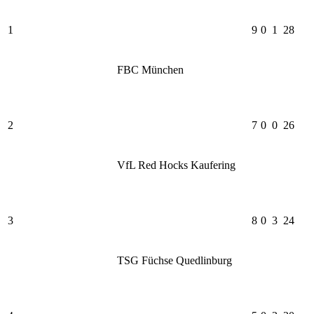
1
9
0
1
28
FBC München
2
7
0
0
26
VfL Red Hocks Kaufering
3
8
0
3
24
TSG Füchse Quedlinburg