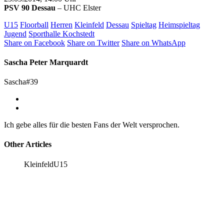
PSV 90 Dessau
– UHC Elster
U15
Floorball
Herren
Kleinfeld
Dessau
Spieltag
Heimspieltag
Jugend
Sporthalle Kochstedt
Share on Facebook
Share on Twitter
Share on WhatsApp
Sascha Peter Marquardt
Sascha#39
Ich gebe alles für die besten Fans der Welt versprochen.
Other Articles
Kleinfeld
U15