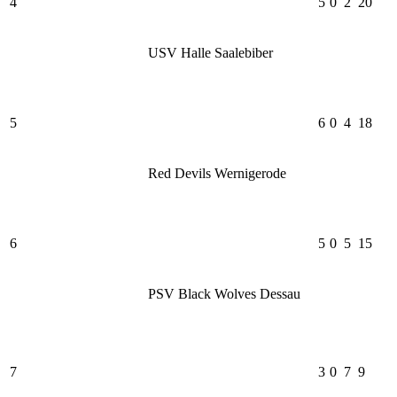
4
5
0
2
20
USV Halle Saalebiber
5
6
0
4
18
Red Devils Wernigerode
6
5
0
5
15
PSV Black Wolves Dessau
7
3
0
7
9