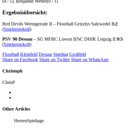
(4 / 1), Benjamin Weber(0 / 1)
Ergebnisübersicht:
Red Devils Wernigerode II – Floorball Grizzlys Salzwedel
3:2
(
Spielprotokoll
)
PSV 90 Dessau
– SG MFBC Löwen II/SC DHfK Leipzig II
9:5
(
Spielprotokoll
)
Floorball
Kleinfeld
Dessau
Spieltag
Großfeld
Share on Facebook
Share on Twitter
Share on WhatsApp
Christoph
ChrisP
Other Articles
Herren
Spieltage