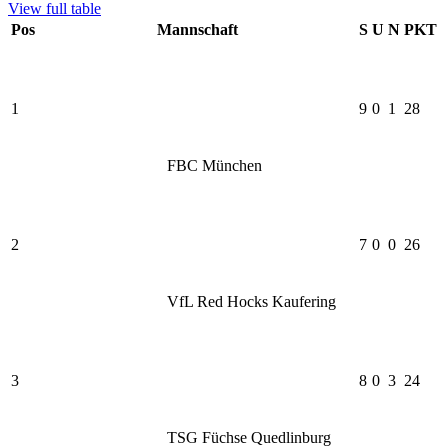
View full table
Pos
Mannschaft
S
U
N
PKT
1
9
0
1
28
FBC München
2
7
0
0
26
VfL Red Hocks Kaufering
3
8
0
3
24
TSG Füchse Quedlinburg