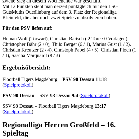
zweite Sieg an diesem Wochenende war geschafft.
Mit 12 Punkten steht man derzeit punktgleich mit den TSG
GutsMuths Quedlinburg auf dem 3. Platz der Regionalliga
Kleinfeld, die aber noch zwei Spiele zu absolvieren haben.
Für den PSV liefen auf:
Heman Wolf (Torwart), Christian Bartsch ( 2 Tore / 0 Vorlagen),
Christopher Bähr (2 / 0), Thilo Berger (6 / 1), Marius Gust (1 / 2),
Christian Kreutzer (2 / 4), Christoph Pabel (4 / 5), Christian Pioch (1
/ 1), Sascha Marquardt (8 / 3)
Ergebnisübersicht:
Floorball Tigers Magdeburg –
PSV 90 Dessau
11:18
(
Spielprotokoll
)
PSV 90 Dessau
– SSV 98 Dessau
9:4
(
Spielprotokoll
)
SSV 98 Dessau – Floorball Tigers Magdeburg
13:17
(
Spielprotokoll
)
Regionalliga Herren Großfeld – 16.
Spieltag