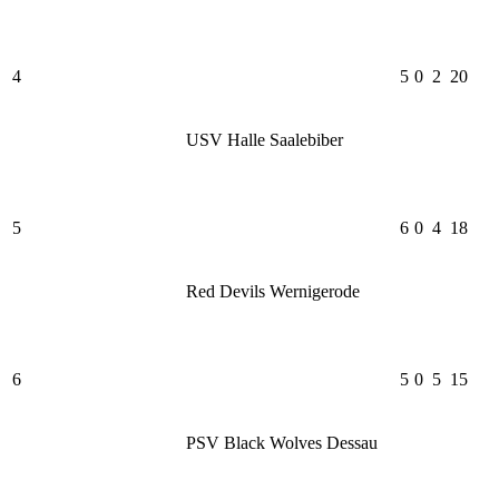
4
5
0
2
20
USV Halle Saalebiber
5
6
0
4
18
Red Devils Wernigerode
6
5
0
5
15
PSV Black Wolves Dessau