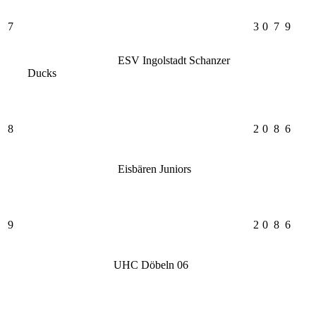
7
3
0
7
9
ESV Ingolstadt Schanzer
Ducks
8
2
0
8
6
Eisbären Juniors
9
2
0
8
6
UHC Döbeln 06