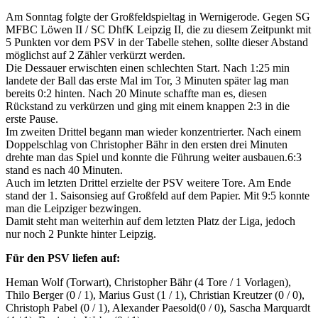
Am Sonntag folgte der Großfeldspieltag in Wernigerode. Gegen SG
MFBC Löwen II / SC DhfK Leipzig II, die zu diesem Zeitpunkt mit
5 Punkten vor dem PSV in der Tabelle stehen, sollte dieser Abstand
möglichst auf 2 Zähler verkürzt werden.
Die Dessauer erwischten einen schlechten Start. Nach 1:25 min
landete der Ball das erste Mal im Tor, 3 Minuten später lag man
bereits 0:2 hinten. Nach 20 Minute schaffte man es, diesen
Rückstand zu verkürzen und ging mit einem knappen 2:3 in die
erste Pause.
Im zweiten Drittel begann man wieder konzentrierter. Nach einem
Doppelschlag von Christopher Bähr in den ersten drei Minuten
drehte man das Spiel und konnte die Führung weiter ausbauen.6:3
stand es nach 40 Minuten.
Auch im letzten Drittel erzielte der PSV weitere Tore. Am Ende
stand der 1. Saisonsieg auf Großfeld auf dem Papier. Mit 9:5 konnte
man die Leipziger bezwingen.
Damit steht man weiterhin auf dem letzten Platz der Liga, jedoch
nur noch 2 Punkte hinter Leipzig.
Für den PSV liefen auf:
Heman Wolf (Torwart), Christopher Bähr (4 Tore / 1 Vorlagen),
Thilo Berger (0 / 1), Marius Gust (1 / 1), Christian Kreutzer (0 / 0),
Christoph Pabel (0 / 1), Alexander Paesold(0 / 0), Sascha Marquardt