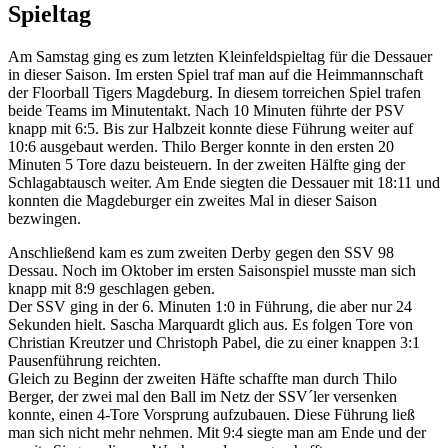
Spieltag
Am Samstag ging es zum letzten Kleinfeldspieltag für die Dessauer
in dieser Saison. Im ersten Spiel traf man auf die Heimmannschaft
der Floorball Tigers Magdeburg. In diesem torreichen Spiel trafen
beide Teams im Minutentakt. Nach 10 Minuten führte der PSV
knapp mit 6:5. Bis zur Halbzeit konnte diese Führung weiter auf
10:6 ausgebaut werden. Thilo Berger konnte in den ersten 20
Minuten 5 Tore dazu beisteuern. In der zweiten Hälfte ging der
Schlagabtausch weiter. Am Ende siegten die Dessauer mit 18:11 und
konnten die Magdeburger ein zweites Mal in dieser Saison
bezwingen.
Anschließend kam es zum zweiten Derby gegen den SSV 98
Dessau. Noch im Oktober im ersten Saisonspiel musste man sich
knapp mit 8:9 geschlagen geben.
Der SSV ging in der 6. Minuten 1:0 in Führung, die aber nur 24
Sekunden hielt. Sascha Marquardt glich aus. Es folgen Tore von
Christian Kreutzer und Christoph Pabel, die zu einer knappen 3:1
Pausenführung reichten.
Gleich zu Beginn der zweiten Häfte schaffte man durch Thilo
Berger, der zwei mal den Ball im Netz der SSV´ler versenken
konnte, einen 4-Tore Vorsprung aufzubauen. Diese Führung ließ
man sich nicht mehr nehmen. Mit 9:4 siegte man am Ende und der