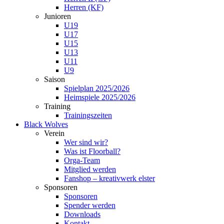
Herren (KF)
Junioren
U19
U17
U15
U13
U11
U9
Saison
Spielplan 2025/2026
Heimspiele 2025/2026
Training
Trainingszeiten
Black Wolves
Verein
Wer sind wir?
Was ist Floorball?
Orga-Team
Mitglied werden
Fanshop – kreativwerk elster
Sponsoren
Sponsoren
Spender werden
Downloads
Kontakt