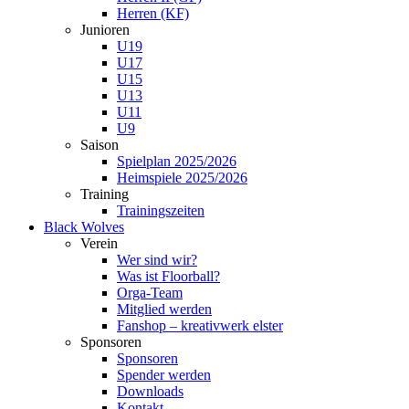
Herren (KF)
Junioren
U19
U17
U15
U13
U11
U9
Saison
Spielplan 2025/2026
Heimspiele 2025/2026
Training
Trainingszeiten
Black Wolves
Verein
Wer sind wir?
Was ist Floorball?
Orga-Team
Mitglied werden
Fanshop – kreativwerk elster
Sponsoren
Sponsoren
Spender werden
Downloads
Kontakt