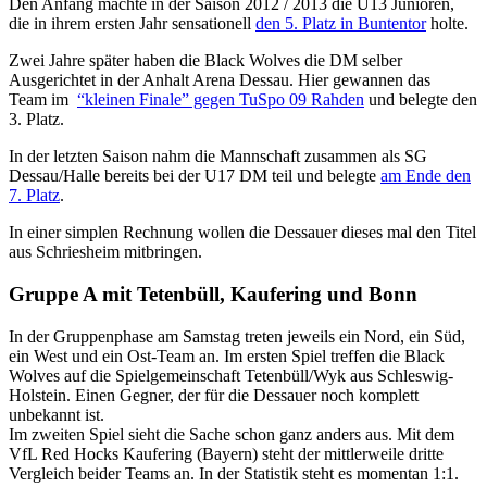
Den Anfang machte in der Saison 2012 / 2013 die U13 Junioren,
die in ihrem ersten Jahr sensationell
den 5. Platz in Buntentor
holte.
Zwei Jahre später haben die Black Wolves die DM selber
Ausgerichtet in der Anhalt Arena Dessau. Hier gewannen das
Team im
“kleinen Finale” gegen TuSpo 09 Rahden
und belegte den
3. Platz.
In der letzten Saison nahm die Mannschaft zusammen als SG
Dessau/Halle bereits bei der U17 DM teil und belegte
am Ende den
7. Platz
.
In einer simplen Rechnung wollen die Dessauer dieses mal den Titel
aus Schriesheim mitbringen.
Gruppe A mit Tetenbüll, Kaufering und Bonn
In der Gruppenphase am Samstag treten jeweils ein Nord, ein Süd,
ein West und ein Ost-Team an. Im ersten Spiel treffen die Black
Wolves auf die Spielgemeinschaft Tetenbüll/Wyk aus Schleswig-
Holstein. Einen Gegner, der für die Dessauer noch komplett
unbekannt ist.
Im zweiten Spiel sieht die Sache schon ganz anders aus. Mit dem
VfL Red Hocks Kaufering (Bayern) steht der mittlerweile dritte
Vergleich beider Teams an. In der Statistik steht es momentan 1:1.