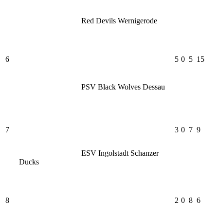
Red Devils Wernigerode
6
5
0
5
15
PSV Black Wolves Dessau
7
3
0
7
9
ESV Ingolstadt Schanzer
Ducks
8
2
0
8
6