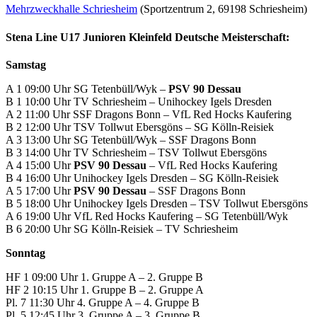
Mehrzweckhalle Schriesheim
(Sportzentrum 2, 69198 Schriesheim)
Stena Line U17 Junioren Kleinfeld Deutsche Meisterschaft:
Samstag
A 1 09:00 Uhr SG Tetenbüll/Wyk –
PSV 90 Dessau
B 1 10:00 Uhr TV Schriesheim – Unihockey Igels Dresden
A 2 11:00 Uhr SSF Dragons Bonn – VfL Red Hocks Kaufering
B 2 12:00 Uhr TSV Tollwut Ebersgöns – SG Kölln-Reisiek
A 3 13:00 Uhr SG Tetenbüll/Wyk – SSF Dragons Bonn
B 3 14:00 Uhr TV Schriesheim – TSV Tollwut Ebersgöns
A 4 15:00 Uhr
PSV 90 Dessau
– VfL Red Hocks Kaufering
B 4 16:00 Uhr Unihockey Igels Dresden – SG Kölln-Reisiek
A 5 17:00 Uhr
PSV 90 Dessau
– SSF Dragons Bonn
B 5 18:00 Uhr Unihockey Igels Dresden – TSV Tollwut Ebersgöns
A 6 19:00 Uhr VfL Red Hocks Kaufering – SG Tetenbüll/Wyk
B 6 20:00 Uhr SG Kölln-Reisiek – TV Schriesheim
Sonntag
HF 1 09:00 Uhr 1. Gruppe A – 2. Gruppe B
HF 2 10:15 Uhr 1. Gruppe B – 2. Gruppe A
Pl. 7 11:30 Uhr 4. Gruppe A – 4. Gruppe B
Pl. 5 12:45 Uhr 3. Gruppe A – 3. Gruppe B