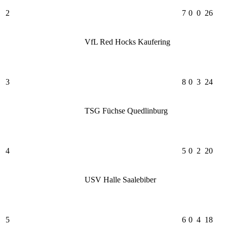
2
7
0
0
26
VfL Red Hocks Kaufering
3
8
0
3
24
TSG Füchse Quedlinburg
4
5
0
2
20
USV Halle Saalebiber
5
6
0
4
18