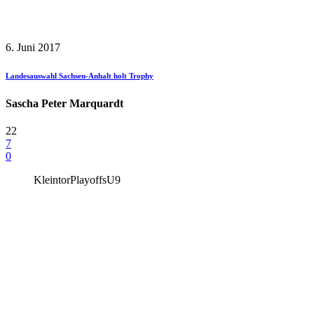
6. Juni 2017
Landesauswahl Sachsen-Anhalt holt Trophy
Sascha Peter Marquardt
22
7
0
Kleintor
Playoffs
U9