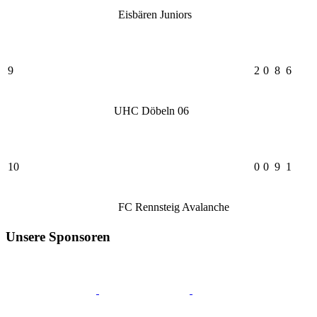
Eisbären Juniors
9
2
0
8
6
UHC Döbeln 06
10
0
0
9
1
FC Rennsteig Avalanche
Unsere Sponsoren