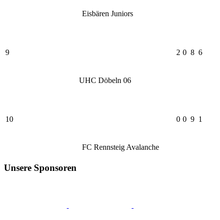
Eisbären Juniors
9
2
0
8
6
UHC Döbeln 06
10
0
0
9
1
FC Rennsteig Avalanche
Unsere Sponsoren