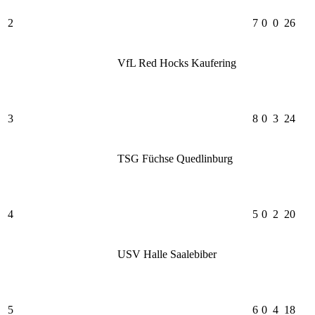
2
7
0
0
26
VfL Red Hocks Kaufering
3
8
0
3
24
TSG Füchse Quedlinburg
4
5
0
2
20
USV Halle Saalebiber
5
6
0
4
18