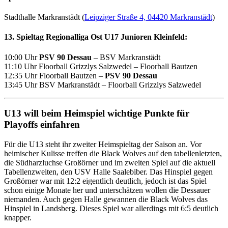
Stadthalle Markranstädt (
Leipziger Straße 4, 04420 Markranstädt
)
13. Spieltag Regionalliga Ost U17 Junioren Kleinfeld:
10:00 Uhr
PSV 90 Dessau
–
BSV Markranstädt
11:10 Uhr
Floorball Grizzlys Salzwedel
–
Floorball Bautzen
12:35 Uhr
Floorball Bautzen
–
PSV 90 Dessau
13:45 Uhr
BSV Markranstädt
–
Floorball Grizzlys Salzwedel
U13 will beim Heimspiel wichtige Punkte für
Playoffs einfahren
Für die U13 steht ihr zweiter Heimspieltag der Saison an. Vor
heimischer Kulisse treffen die Black Wolves auf den tabellenletzten,
die Südharzluchse Großörner und im zweiten Spiel auf die aktuell
Tabellenzweiten, den USV Halle Saalebiber. Das Hinspiel gegen
Großörner war mit 12:2 eigentlich deutlich, jedoch ist das Spiel
schon einige Monate her und unterschätzen wollen die Dessauer
niemanden. Auch gegen Halle gewannen die Black Wolves das
Hinspiel in Landsberg. Dieses Spiel war allerdings mit 6:5 deutlich
knapper.