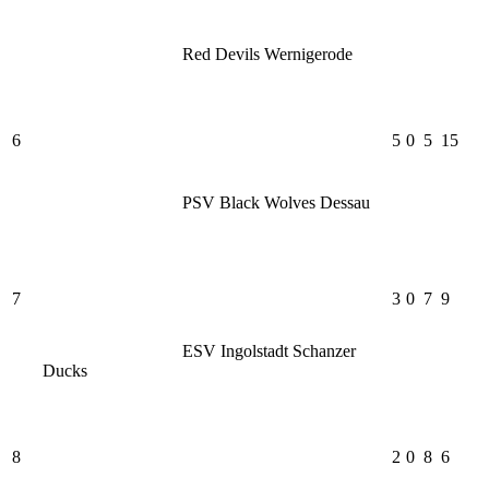
Red Devils Wernigerode
6
5
0
5
15
PSV Black Wolves Dessau
7
3
0
7
9
ESV Ingolstadt Schanzer
Ducks
8
2
0
8
6