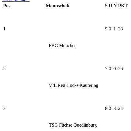
Pos
Mannschaft
S
U
N
PKT
1
9
0
1
28
FBC München
2
7
0
0
26
VfL Red Hocks Kaufering
3
8
0
3
24
TSG Füchse Quedlinburg