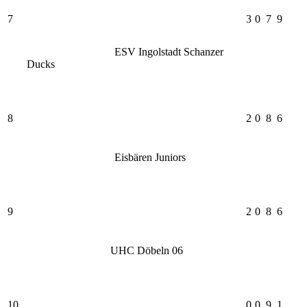
7
3
0
7
9
ESV Ingolstadt Schanzer
Ducks
8
2
0
8
6
Eisbären Juniors
9
2
0
8
6
UHC Döbeln 06
10
0
0
9
1