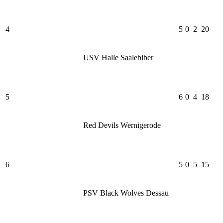
4
5
0
2
20
USV Halle Saalebiber
5
6
0
4
18
Red Devils Wernigerode
6
5
0
5
15
PSV Black Wolves Dessau