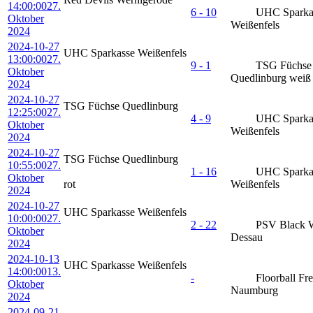
14:00:00
27.
6 - 10
UHC Sparka
Oktober
Weißenfels
2024
2024-10-27
UHC Sparkasse Weißenfels
13:00:00
27.
9 - 1
TSG Füchse
Oktober
Quedlinburg weiß
2024
2024-10-27
TSG Füchse Quedlinburg
12:25:00
27.
4 - 9
UHC Sparka
Oktober
Weißenfels
2024
2024-10-27
TSG Füchse Quedlinburg
10:55:00
27.
1 - 16
UHC Sparka
Oktober
rot
Weißenfels
2024
2024-10-27
UHC Sparkasse Weißenfels
10:00:00
27.
2 - 22
PSV Black 
Oktober
Dessau
2024
2024-10-13
UHC Sparkasse Weißenfels
14:00:00
13.
-
Floorball Fr
Oktober
Naumburg
2024
2024-09-21