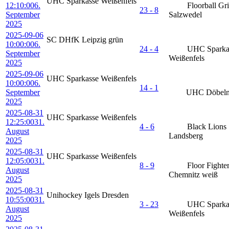
UHC Sparkasse Weißenfels
12:10:00
6.
Floorball Gri
23 - 8
September
Salzwedel
2025
2025-09-06
SC DHfK Leipzig grün
10:00:00
6.
24 - 4
UHC Sparka
September
Weißenfels
2025
2025-09-06
UHC Sparkasse Weißenfels
10:00:00
6.
14 - 1
September
UHC Döbeln 
2025
2025-08-31
UHC Sparkasse Weißenfels
12:25:00
31.
4 - 6
Black Lions
August
Landsberg
2025
2025-08-31
UHC Sparkasse Weißenfels
12:05:00
31.
8 - 9
Floor Fighte
August
Chemnitz weiß
2025
2025-08-31
Unihockey Igels Dresden
10:55:00
31.
3 - 23
UHC Sparka
August
Weißenfels
2025