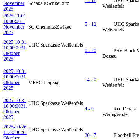
1 - 11
UHC Sparka
November
Schakale Schkeuditz
Weißenfels
2025
2025-11-01
10:00:00
1.
5 - 12
UHC Sparka
November
SG Chemnitz/Zwigge
Weißenfels
2025
2025-10-31
UHC Sparkasse Weißenfels
10:00:00
31.
0 - 20
PSV Black 
Oktober
Dessau
2025
2025-10-31
10:00:00
31.
14 - 0
UHC Sparka
Oktober
MFBC Leipzig
Weißenfels
2025
2025-10-31
UHC Sparkasse Weißenfels
10:00:00
31.
4 - 9
Red Devils
Oktober
Wernigerode
2025
2025-10-26
UHC Sparkasse Weißenfels
11:00:00
26.
20 - 7
Floorball Fr
Oktober