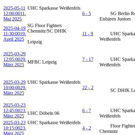
2025-05-11
UHC Sparkasse Weißenfels
12:00:00
11.
6 - 5
SG Berlin Ro
Mai 2025
Eisbären Juniors
SG Floor Fighters
2025-04-19
Chemnitz/SC DHfK
11:30:00
19.
11 - 9
UHC Sparka
April 2025
Weißenfels
Leipzig
2025-03-29
12:05:00
29.
7 - 17
UHC Sparka
MFBC Leipzig
März 2025
Weißenfels
2025-03-29
UHC Sparkasse Weißenfels
10:00:00
29.
22 - 2
SC DHfK Le
März 2025
2025-03-23
12:45:00
23.
6 - 7
UHC Sparka
UHC Döbeln 06
März 2025
Weißenfels
2025-03-23
UHC Sparkasse Weißenfels
Floor Fighte
10:15:00
23.
4 - 2
Chemnitz
März 2025