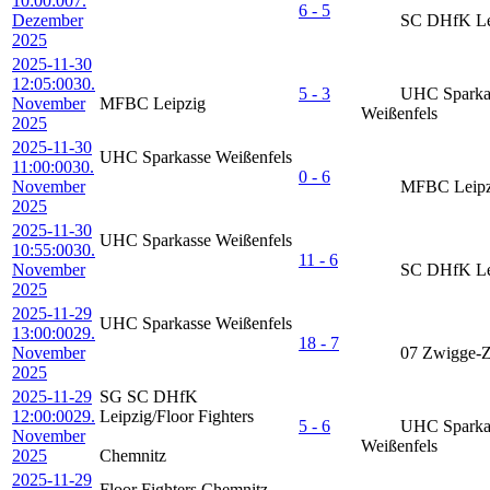
10:00:00
7.
6 - 5
Dezember
SC DHfK Le
2025
2025-11-30
12:05:00
30.
5 - 3
UHC Sparka
November
MFBC Leipzig
Weißenfels
2025
2025-11-30
UHC Sparkasse Weißenfels
11:00:00
30.
0 - 6
November
MFBC Leipz
2025
2025-11-30
UHC Sparkasse Weißenfels
10:55:00
30.
11 - 6
November
SC DHfK Le
2025
2025-11-29
UHC Sparkasse Weißenfels
13:00:00
29.
18 - 7
November
07 Zwigge-
2025
2025-11-29
SG SC DHfK
12:00:00
29.
Leipzig/Floor Fighters
5 - 6
UHC Sparka
November
Weißenfels
2025
Chemnitz
2025-11-29
Floor Fighters Chemnitz