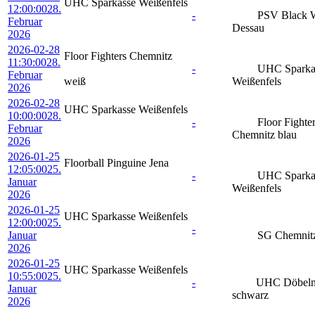
UHC Sparkasse Weißenfels
12:00:00
28.
-
PSV Black 
Februar
Dessau
2026
2026-02-28
Floor Fighters Chemnitz
11:30:00
28.
-
UHC Sparka
Februar
weiß
Weißenfels
2026
2026-02-28
UHC Sparkasse Weißenfels
10:00:00
28.
-
Floor Fighte
Februar
Chemnitz blau
2026
2026-01-25
Floorball Pinguine Jena
12:05:00
25.
-
UHC Sparka
Januar
Weißenfels
2026
2026-01-25
UHC Sparkasse Weißenfels
12:00:00
25.
-
Januar
SG Chemnit
2026
2026-01-25
UHC Sparkasse Weißenfels
10:55:00
25.
-
UHC Döbeln
Januar
schwarz
2026