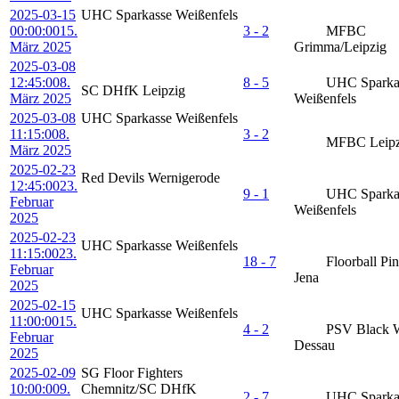
2025-03-15
UHC Sparkasse Weißenfels
00:00:00
15.
3 - 2
MFBC
März 2025
Grimma/Leipzig
2025-03-08
12:45:00
8.
8 - 5
UHC Sparka
SC DHfK Leipzig
März 2025
Weißenfels
2025-03-08
UHC Sparkasse Weißenfels
11:15:00
8.
3 - 2
MFBC Leipz
März 2025
2025-02-23
Red Devils Wernigerode
12:45:00
23.
9 - 1
UHC Sparka
Februar
Weißenfels
2025
2025-02-23
UHC Sparkasse Weißenfels
11:15:00
23.
18 - 7
Floorball Pi
Februar
Jena
2025
2025-02-15
UHC Sparkasse Weißenfels
11:00:00
15.
4 - 2
PSV Black 
Februar
Dessau
2025
2025-02-09
SG Floor Fighters
10:00:00
9.
Chemnitz/SC DHfK
2 - 7
UHC Sparka