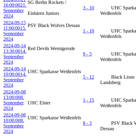
SG Berlin Rockets /
16:00:00
21.
3 - 10
UHC Sparka
September
Eisbären Juniors
Weißenfels
2024
2024-09-15
PSV Black Wolves Dessau
11:00:00
15.
1 - 10
UHC Sparka
September
Weißenfels
2024
2024-09-14
Red Devils Wernigerode
13:30:00
14.
9 - 5
UHC Sparka
September
Weißenfels
2024
2024-09-14
UHC Sparkasse Weißenfels
10:00:00
14.
5 - 12
Black Lions
September
Landsberg
2024
2024-09-08
13:00:00
8.
1 - 15
UHC Sparka
September
UHC Elster
Weißenfels
2024
2024-09-08
UHC Sparkasse Weißenfels
10:00:00
8.
8 - 3
PSV Black 
September
Dessau
2024