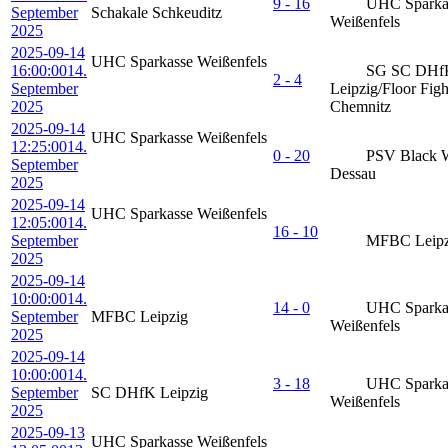
9 - 16
UHC Sparka
September
Schakale Schkeuditz
Weißenfels
2025
2025-09-14
UHC Sparkasse Weißenfels
16:00:00
14.
SG SC DHf
2 - 4
September
Leipzig/Floor Figh
2025
Chemnitz
2025-09-14
UHC Sparkasse Weißenfels
12:25:00
14.
0 - 20
PSV Black 
September
Dessau
2025
2025-09-14
UHC Sparkasse Weißenfels
12:05:00
14.
16 - 10
September
MFBC Leipz
2025
2025-09-14
10:00:00
14.
14 - 0
UHC Sparka
September
MFBC Leipzig
Weißenfels
2025
2025-09-14
10:00:00
14.
3 - 18
UHC Sparka
September
SC DHfK Leipzig
Weißenfels
2025
2025-09-13
UHC Sparkasse Weißenfels