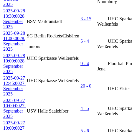
Naumburg
2025
2025-09-28
13:30:00
28.
3 - 15
UHC Sparka
September
BSV Markranstädt
Weißenfels
2025
2025-09-28
SG Berlin Rockets/Eisbären
11:00:00
28.
5 - 4
UHC Sparka
September
Juniors
Weißenfels
2025
2025-09-28
UHC Sparkasse Weißenfels
10:00:00
28.
9 - 4
Floorball Pi
September
Jena
2025
2025-09-27
UHC Sparkasse Weißenfels
12:45:00
27.
20 - 0
September
UHC Elster
2025
2025-09-27
10:00:00
27.
4 - 5
UHC Sparka
September
USV Halle Saalebiber
Weißenfels
2025
2025-09-27
10:00:00
27.
5 - 6
UHC Sparka