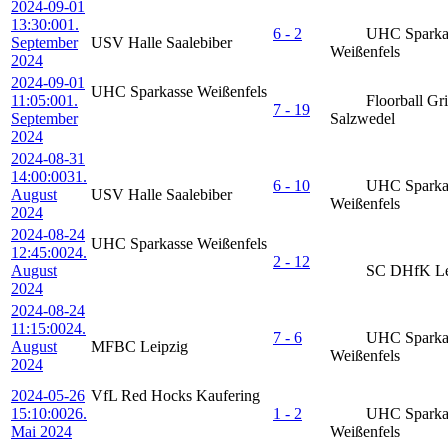
2024-09-01
13:30:00
1.
6 - 2
UHC Sparka
September
USV Halle Saalebiber
Weißenfels
2024
2024-09-01
UHC Sparkasse Weißenfels
11:05:00
1.
Floorball Gri
7 - 19
September
Salzwedel
2024
2024-08-31
14:00:00
31.
6 - 10
UHC Sparka
August
USV Halle Saalebiber
Weißenfels
2024
2024-08-24
UHC Sparkasse Weißenfels
12:45:00
24.
2 - 12
August
SC DHfK Le
2024
2024-08-24
11:15:00
24.
7 - 6
UHC Sparka
August
MFBC Leipzig
Weißenfels
2024
2024-05-26
VfL Red Hocks Kaufering
15:10:00
26.
1 - 2
UHC Sparka
Mai 2024
Weißenfels