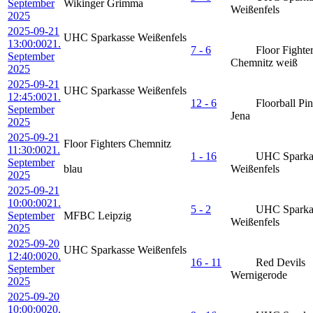
September
Wikinger Grimma
Weißenfels
2025
2025-09-21
UHC Sparkasse Weißenfels
13:00:00
21.
7 - 6
Floor Fighte
September
Chemnitz weiß
2025
2025-09-21
UHC Sparkasse Weißenfels
12:45:00
21.
12 - 6
Floorball Pi
September
Jena
2025
2025-09-21
Floor Fighters Chemnitz
11:30:00
21.
1 - 16
UHC Sparka
September
blau
Weißenfels
2025
2025-09-21
10:00:00
21.
5 - 2
UHC Sparka
September
MFBC Leipzig
Weißenfels
2025
2025-09-20
UHC Sparkasse Weißenfels
12:40:00
20.
16 - 11
Red Devils
September
Wernigerode
2025
2025-09-20
10:00:00
20.