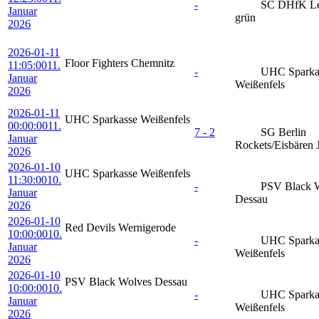
-
SC DHfK Le
Januar
grün
2026
2026-01-11
Floor Fighters Chemnitz
11:05:00
11.
-
UHC Sparka
Januar
Weißenfels
2026
2026-01-11
UHC Sparkasse Weißenfels
00:00:00
11.
7 - 2
SG Berlin
Januar
Rockets/Eisbären 
2026
2026-01-10
UHC Sparkasse Weißenfels
11:30:00
10.
-
PSV Black 
Januar
Dessau
2026
2026-01-10
Red Devils Wernigerode
10:00:00
10.
-
UHC Sparka
Januar
Weißenfels
2026
2026-01-10
PSV Black Wolves Dessau
10:00:00
10.
-
UHC Sparka
Januar
Weißenfels
2026