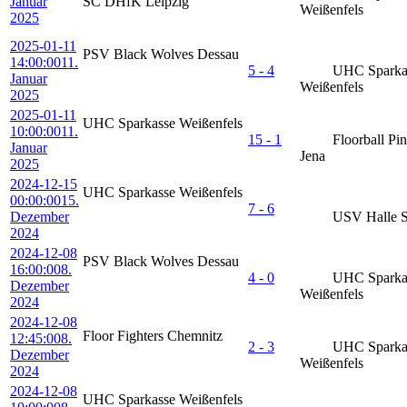
Januar
SC DHfK Leipzig
Weißenfels
2025
2025-01-11
PSV Black Wolves Dessau
14:00:00
11.
5 - 4
UHC Sparka
Januar
Weißenfels
2025
2025-01-11
UHC Sparkasse Weißenfels
10:00:00
11.
15 - 1
Floorball Pi
Januar
Jena
2025
2024-12-15
UHC Sparkasse Weißenfels
00:00:00
15.
7 - 6
Dezember
USV Halle S
2024
2024-12-08
PSV Black Wolves Dessau
16:00:00
8.
4 - 0
UHC Sparka
Dezember
Weißenfels
2024
2024-12-08
Floor Fighters Chemnitz
12:45:00
8.
2 - 3
UHC Sparka
Dezember
Weißenfels
2024
2024-12-08
UHC Sparkasse Weißenfels