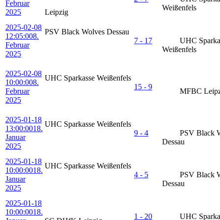
Februar
Weißenfels
2025
Leipzig
2025-02-08
PSV Black Wolves Dessau
12:05:00
8.
7 - 17
UHC Sparka
Februar
Weißenfels
2025
2025-02-08
UHC Sparkasse Weißenfels
10:00:00
8.
15 - 9
Februar
MFBC Leipz
2025
2025-01-18
UHC Sparkasse Weißenfels
13:00:00
18.
9 - 4
PSV Black 
Januar
Dessau
2025
2025-01-18
UHC Sparkasse Weißenfels
10:00:00
18.
4 - 5
PSV Black 
Januar
Dessau
2025
2025-01-18
10:00:00
18.
1 - 20
UHC Sparka