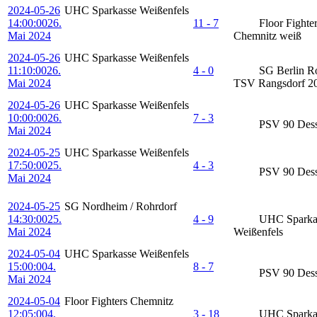
2024-05-26
UHC Sparkasse Weißenfels
14:00:00
26.
11 - 7
Floor Fighte
Mai 2024
Chemnitz weiß
2024-05-26
UHC Sparkasse Weißenfels
11:10:00
26.
4 - 0
SG Berlin Ro
Mai 2024
TSV Rangsdorf 20
2024-05-26
UHC Sparkasse Weißenfels
10:00:00
26.
7 - 3
PSV 90 Des
Mai 2024
2024-05-25
UHC Sparkasse Weißenfels
17:50:00
25.
4 - 3
PSV 90 Des
Mai 2024
2024-05-25
SG Nordheim / Rohrdorf
14:30:00
25.
4 - 9
UHC Sparka
Mai 2024
Weißenfels
2024-05-04
UHC Sparkasse Weißenfels
15:00:00
4.
8 - 7
PSV 90 Des
Mai 2024
2024-05-04
Floor Fighters Chemnitz
12:05:00
4.
3 - 18
UHC Sparka