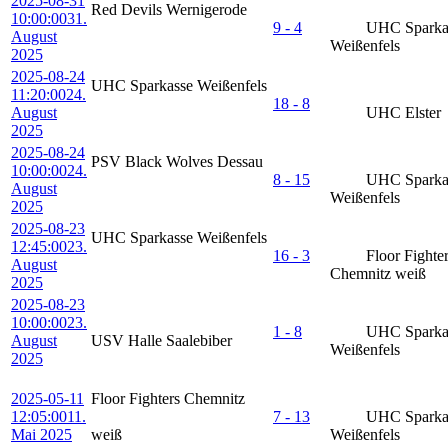
2025-08-31
Red Devils Wernigerode
10:00:00
31.
9 - 4
UHC Sparka
August
Weißenfels
2025
2025-08-24
UHC Sparkasse Weißenfels
11:20:00
24.
18 - 8
August
UHC Elster
2025
2025-08-24
PSV Black Wolves Dessau
10:00:00
24.
8 - 15
UHC Sparka
August
Weißenfels
2025
2025-08-23
UHC Sparkasse Weißenfels
12:45:00
23.
16 - 3
Floor Fighte
August
Chemnitz weiß
2025
2025-08-23
10:00:00
23.
1 - 8
UHC Sparka
August
USV Halle Saalebiber
Weißenfels
2025
2025-05-11
Floor Fighters Chemnitz
12:05:00
11.
7 - 13
UHC Sparka
Mai 2025
weiß
Weißenfels