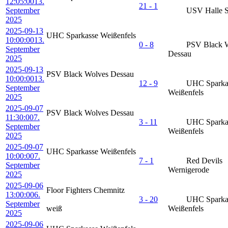
12:05:00
13.
21 - 1
September
USV Halle S
2025
2025-09-13
UHC Sparkasse Weißenfels
10:00:00
13.
0 - 8
PSV Black 
September
Dessau
2025
2025-09-13
PSV Black Wolves Dessau
10:00:00
13.
12 - 9
UHC Sparka
September
Weißenfels
2025
2025-09-07
PSV Black Wolves Dessau
11:30:00
7.
3 - 11
UHC Sparka
September
Weißenfels
2025
2025-09-07
UHC Sparkasse Weißenfels
10:00:00
7.
7 - 1
Red Devils
September
Wernigerode
2025
2025-09-06
Floor Fighters Chemnitz
13:00:00
6.
3 - 20
UHC Sparka
September
weiß
Weißenfels
2025
2025-09-06