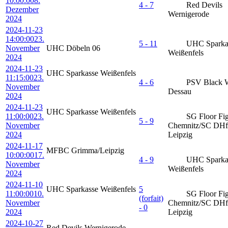
10:00:00
8.
4 - 7
Red Devils
Dezember
Wernigerode
2024
2024-11-23
14:00:00
23.
5 - 11
UHC Sparka
November
UHC Döbeln 06
Weißenfels
2024
2024-11-23
UHC Sparkasse Weißenfels
11:15:00
23.
4 - 6
PSV Black 
November
Dessau
2024
2024-11-23
UHC Sparkasse Weißenfels
11:00:00
23.
SG Floor Fig
5 - 9
November
Chemnitz/SC DH
2024
Leipzig
2024-11-17
MFBC Grimma/Leipzig
10:00:00
17.
4 - 9
UHC Sparka
November
Weißenfels
2024
2024-11-10
UHC Sparkasse Weißenfels
5
11:00:00
10.
SG Floor Fig
(forfait)
November
Chemnitz/SC DH
- 0
2024
Leipzig
2024-10-27
Red Devils Wernigerode