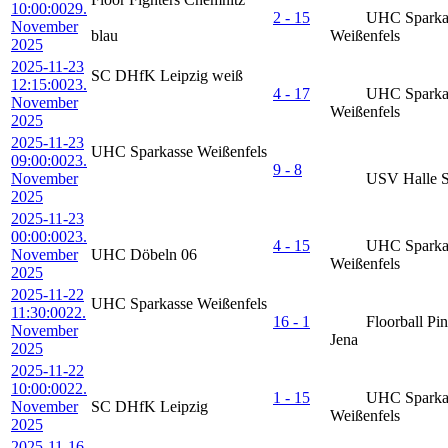
10:00:00
29.
2 - 15
UHC Sparka
November
blau
Weißenfels
2025
2025-11-23
SC DHfK Leipzig weiß
12:15:00
23.
4 - 17
UHC Sparka
November
Weißenfels
2025
2025-11-23
UHC Sparkasse Weißenfels
09:00:00
23.
9 - 8
November
USV Halle S
2025
2025-11-23
00:00:00
23.
4 - 15
UHC Sparka
November
UHC Döbeln 06
Weißenfels
2025
2025-11-22
UHC Sparkasse Weißenfels
11:30:00
22.
16 - 1
Floorball Pi
November
Jena
2025
2025-11-22
10:00:00
22.
1 - 15
UHC Sparka
November
SC DHfK Leipzig
Weißenfels
2025
2025-11-16