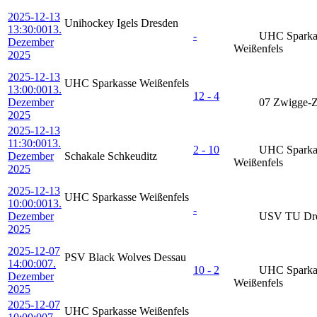
2025-12-13
Unihockey Igels Dresden
13:30:00
13.
-
UHC Sparka
Dezember
Weißenfels
2025
2025-12-13
UHC Sparkasse Weißenfels
13:00:00
13.
12 - 4
Dezember
07 Zwigge-
2025
2025-12-13
11:30:00
13.
2 - 10
UHC Sparka
Dezember
Schakale Schkeuditz
Weißenfels
2025
2025-12-13
UHC Sparkasse Weißenfels
10:00:00
13.
-
Dezember
USV TU Dre
2025
2025-12-07
PSV Black Wolves Dessau
14:00:00
7.
10 - 2
UHC Sparka
Dezember
Weißenfels
2025
2025-12-07
UHC Sparkasse Weißenfels