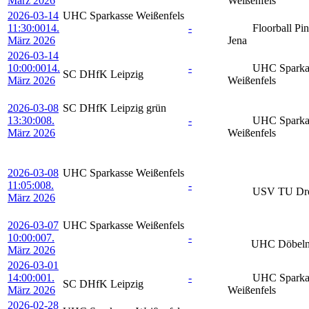
März 2026
Weißenfels
2026-03-14
UHC Sparkasse Weißenfels
11:30:00
14.
-
Floorball Pi
März 2026
Jena
2026-03-14
10:00:00
14.
-
UHC Sparka
SC DHfK Leipzig
März 2026
Weißenfels
2026-03-08
SC DHfK Leipzig grün
13:30:00
8.
-
UHC Sparka
März 2026
Weißenfels
2026-03-08
UHC Sparkasse Weißenfels
11:05:00
8.
-
USV TU Dre
März 2026
2026-03-07
UHC Sparkasse Weißenfels
10:00:00
7.
-
UHC Döbeln
März 2026
2026-03-01
14:00:00
1.
-
UHC Sparka
SC DHfK Leipzig
März 2026
Weißenfels
2026-02-28