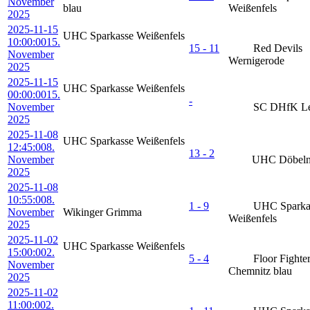
November
blau
Weißenfels
2025
2025-11-15
UHC Sparkasse Weißenfels
10:00:00
15.
15 - 11
Red Devils
November
Wernigerode
2025
2025-11-15
UHC Sparkasse Weißenfels
00:00:00
15.
-
November
SC DHfK Le
2025
2025-11-08
UHC Sparkasse Weißenfels
12:45:00
8.
13 - 2
November
UHC Döbeln
2025
2025-11-08
10:55:00
8.
1 - 9
UHC Sparka
November
Wikinger Grimma
Weißenfels
2025
2025-11-02
UHC Sparkasse Weißenfels
15:00:00
2.
5 - 4
Floor Fighte
November
Chemnitz blau
2025
2025-11-02
11:00:00
2.