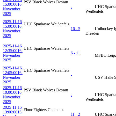
PSV Black Wolves Dessau
15:00:00
16.
-
UHC Sparka
November
Weißenfels
2025
2025-11-16
UHC Sparkasse Weißenfels
15:00:00
16.
16 - 5
Unihockey I
November
Dresden
2025
2025-11-16
UHC Sparkasse Weißenfels
12:35:00
16.
6 - 11
November
MFBC Leipz
2025
2025-11-16
UHC Sparkasse Weißenfels
12:05:00
16.
-
November
USV Halle S
2025
2025-11-16
PSV Black Wolves Dessau
10:00:00
16.
-
UHC Sparka
November
Weißenfels
2025
2025-11-15
Floor Fighters Chemnitz
13:00:00
15.
11 - 2
UHC Sparka