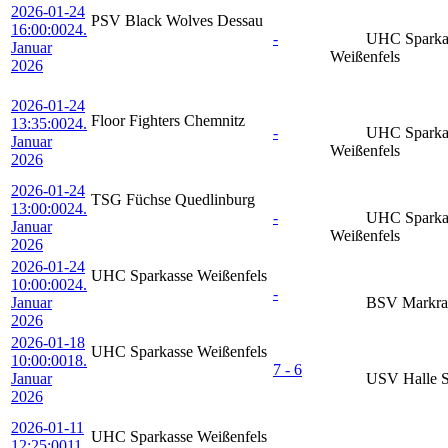
2026-01-24
PSV Black Wolves Dessau
16:00:00
24.
-
UHC Sparka
Januar
Weißenfels
2026
2026-01-24
Floor Fighters Chemnitz
13:35:00
24.
-
UHC Sparka
Januar
Weißenfels
2026
2026-01-24
TSG Füchse Quedlinburg
13:00:00
24.
-
UHC Sparka
Januar
Weißenfels
2026
2026-01-24
UHC Sparkasse Weißenfels
10:00:00
24.
-
Januar
BSV Markran
2026
2026-01-18
UHC Sparkasse Weißenfels
10:00:00
18.
7 - 6
Januar
USV Halle S
2026
2026-01-11
UHC Sparkasse Weißenfels
12:25:00
11.