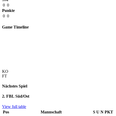
0
0
Punkte
0
0
Game Timeline
KO
FT
Nächstes Spiel
2. FBL Süd/Ost
View full table
Pos
Mannschaft
S
U
N
PKT