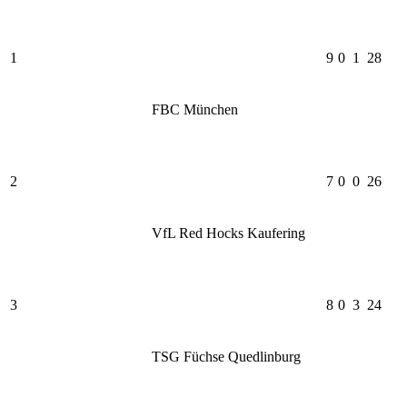
1
9
0
1
28
FBC München
2
7
0
0
26
VfL Red Hocks Kaufering
3
8
0
3
24
TSG Füchse Quedlinburg