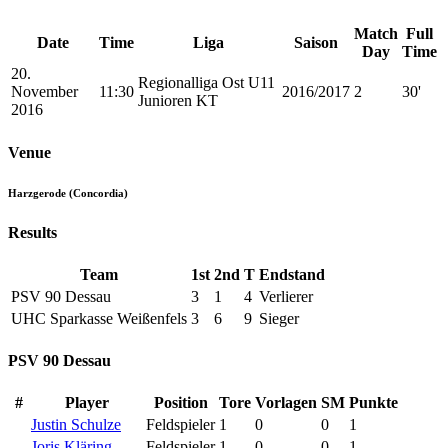
Match
Full
Date
Time
Liga
Saison
Day
Time
20.
Regionalliga Ost U11
November
11:30
2016/2017
2
30'
Junioren KT
2016
Venue
Harzgerode (Concordia)
Results
Team
1st
2nd
T
Endstand
PSV 90 Dessau
3
1
4
Verlierer
UHC Sparkasse Weißenfels
3
6
9
Sieger
PSV 90 Dessau
#
Player
Position
Tore
Vorlagen
SM
Punkte
Justin Schulze
Feldspieler
1
0
0
1
Joris Kläring
Feldspieler
1
0
0
1