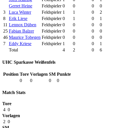
Gerret Heine
Feldspieler
0
0
0
0
3
Luca Winter
Feldspieler
1
1
0
2
8
Erik Liese
Feldspieler
0
1
0
1
11
Lennox Düben
Feldspieler
0
0
0
0
25
Fabian Balzer
Feldspieler
0
0
0
0
46
Maurice Tobegen
Feldspieler
0
0
0
0
7
Eddy Kriese
Feldspieler
1
0
0
1
Total
4
2
0
6
UHC Sparkasse Weißenfels
Position
Tore
Vorlagen
SM
Punkte
0
0
0
0
Match Stats
Tore
4
0
Vorlagen
2
0
SM