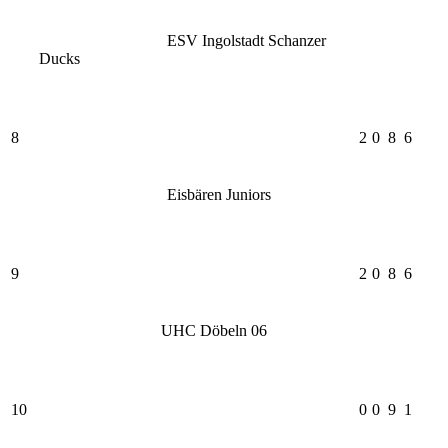
ESV Ingolstadt Schanzer
Ducks
8
2
0
8
6
Eisbären Juniors
9
2
0
8
6
UHC Döbeln 06
10
0
0
9
1