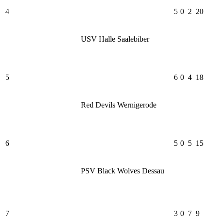
4
5
0
2
20
USV Halle Saalebiber
5
6
0
4
18
Red Devils Wernigerode
6
5
0
5
15
PSV Black Wolves Dessau
7
3
0
7
9