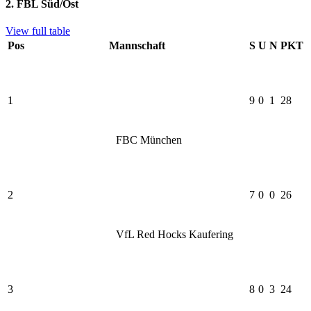
2. FBL Süd/Ost
View full table
Pos
Mannschaft
S
U
N
PKT
1
9
0
1
28
FBC München
2
7
0
0
26
VfL Red Hocks Kaufering
3
8
0
3
24