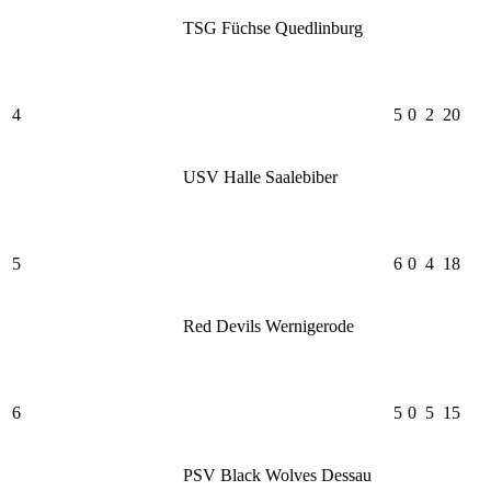
TSG Füchse Quedlinburg
4
5
0
2
20
USV Halle Saalebiber
5
6
0
4
18
Red Devils Wernigerode
6
5
0
5
15
PSV Black Wolves Dessau