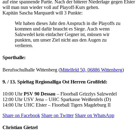
auf eine spannende Partie. Nach der bitterer Niederlage gegen Elster
will man nun wieder voll auf Playoff-Kurs gehen.
Kapitän Sascha Marquardt will 3 Punkte:
Wir haben dieses Jahr den Anspruch in die Playoffs zu
kommen und dafür braucht es Siege. Auch wenn
Salzwedel kein einfacher Gegner ist, müssen wir
punkten, um unser Ziel nicht aus den Augen zu
verlieren.
Sporthalle:
Berufsschulhalle Wittenberg (
Mittelfeld 50, 06886 Wittenberg
)
9. / 13. Spieltag Regionalliga Ost Herren Großfeld:
10:00 Uhr
PSV 90 Dessau
– Floorball Grizzlys Salzwedel
12:00 Uhr USV Jena – UHC Sparkasse Weißenfels (D)
14:00 Uhr UHC Elster – Floorball Tigers Magdeburg II
Share on Facebook
Share on Twitter
Share on WhatsApp
Christian Gietzel