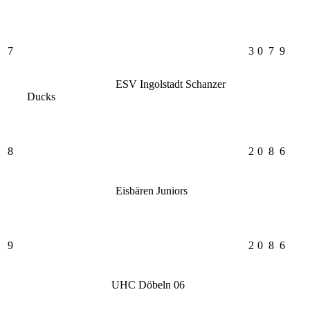
7
3
0
7
9
ESV Ingolstadt Schanzer
Ducks
8
2
0
8
6
Eisbären Juniors
9
2
0
8
6
UHC Döbeln 06