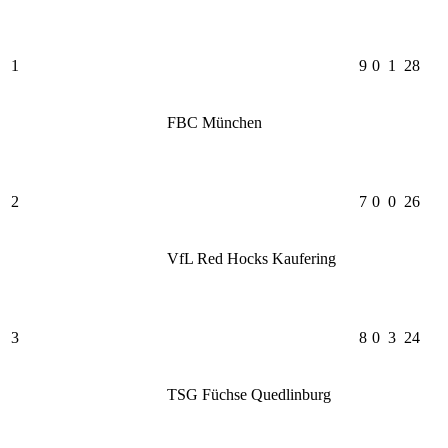
1
9
0
1
28
FBC München
2
7
0
0
26
VfL Red Hocks Kaufering
3
8
0
3
24
TSG Füchse Quedlinburg