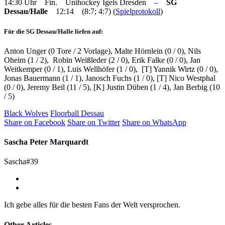
14:30 Uhr Fin. Unihockey Igels Dresden –
SG
Dessau/Halle
12:14 (8:7; 4:7) (
Spielprotokoll
)
Für die SG Dessau/Halle liefen auf:
Anton Unger (0 Tore / 2 Vorlage), Malte Hörnlein (0 / 0), Nils
Oheim (1 / 2), Robin Weißleder (2 / 0), Erik Falke (0 / 0), Jan
Weitkemper (0 / 1), Luis Wellhöfer (1 / 0), [T] Yannik Wirtz (0 / 0),
Jonas Bauermann (1 / 1), Janosch Fuchs (1 / 0), [T] Nico Westphal
(0 / 0), Jeremy Beil (11 / 5), [K] Justin Düben (1 / 4), Jan Berbig (10
/ 5)
Black Wolves
Floorball Dessau
Share on Facebook
Share on Twitter
Share on WhatsApp
Sascha Peter Marquardt
Sascha#39
Ich gebe alles für die besten Fans der Welt versprochen.
Other Articles