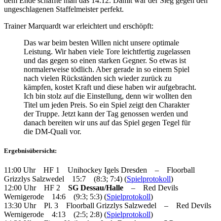
dem Ende schaffte man das 14:12. Damit war der Sieg gegen den
ungeschlagenen Staffelmeister perfekt.
Trainer Marquardt war erleichtert und erschöpft:
Das war beim besten Willen nicht unsere optimale
Leistung. Wir haben viele Tore leichtfertig zugelassen
und das gegen so einen starken Gegner. So etwas ist
normalerweise tödlich. Aber gerade in so einem Spiel
nach vielen Rückständen sich wieder zurück zu
kämpfen, kostet Kraft und diese haben wir aufgebracht.
Ich bin stolz auf die Einstellung, denn wir wollten den
Titel um jeden Preis. So ein Spiel zeigt den Charakter
der Truppe. Jetzt kann der Tag genossen werden und
danach bereiten wir uns auf das Spiel gegen Tegel für
die DM-Quali vor.
Ergebnisübersicht:
11:00 Uhr HF 1 Unihockey Igels Dresden – Floorball
Grizzlys Salzwedel 15:7 (8:3; 7:4) (
Spielprotokoll
)
12:00 Uhr HF 2
SG Dessau/Halle
– Red Devils
Wernigerode 14:6 (9:3; 5:3) (
Spielprotokoll
)
13:30 Uhr Pl. 3 Floorball Grizzlys Salzwedel – Red Devils
Wernigerode 4:13 (2:5; 2:8) (
Spielprotokoll
)