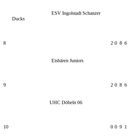
ESV Ingolstadt Schanzer
Ducks
8
2
0
8
6
Eisbären Juniors
9
2
0
8
6
UHC Döbeln 06
10
0
0
9
1