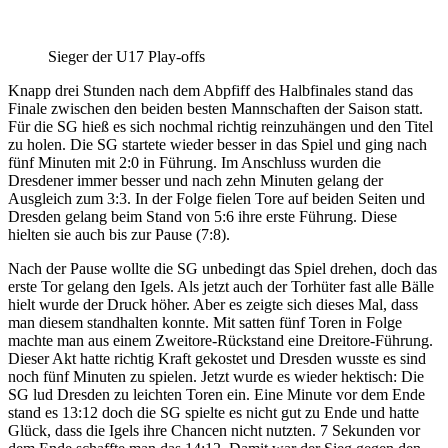
Sieger der U17 Play-offs
Knapp drei Stunden nach dem Abpfiff des Halbfinales stand das
Finale zwischen den beiden besten Mannschaften der Saison statt.
Für die SG hieß es sich nochmal richtig reinzuhängen und den Titel
zu holen. Die SG startete wieder besser in das Spiel und ging nach
fünf Minuten mit 2:0 in Führung. Im Anschluss wurden die
Dresdener immer besser und nach zehn Minuten gelang der
Ausgleich zum 3:3. In der Folge fielen Tore auf beiden Seiten und
Dresden gelang beim Stand von 5:6 ihre erste Führung. Diese
hielten sie auch bis zur Pause (7:8).
Nach der Pause wollte die SG unbedingt das Spiel drehen, doch das
erste Tor gelang den Igels. Als jetzt auch der Torhüter fast alle Bälle
hielt wurde der Druck höher. Aber es zeigte sich dieses Mal, dass
man diesem standhalten konnte. Mit satten fünf Toren in Folge
machte man aus einem Zweitore-Rückstand eine Dreitore-Führung.
Dieser Akt hatte richtig Kraft gekostet und Dresden wusste es sind
noch fünf Minuten zu spielen. Jetzt wurde es wieder hektisch: Die
SG lud Dresden zu leichten Toren ein. Eine Minute vor dem Ende
stand es 13:12 doch die SG spielte es nicht gut zu Ende und hatte
Glück, dass die Igels ihre Chancen nicht nutzten. 7 Sekunden vor