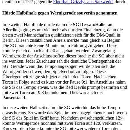
deutlich mit 15:7 gegen die
Floorball Grizzlys aus Salzwedel
durch.
Hürde Halbfinale gegen Wernigerode souverän genommen
Im zweiten Halbfinale durfte dann die
SG Dessau/Halle
ran.
Allerdings ging es um viel mehr als nur den Finaleinzug, denn die
ersten zwei Mannschaften qualifizieren sich für die DM-Quali in
Berlin. Diesen zusätzlichen Anreiz merkte man gleich zu Beginn:
Die SG brauchte keine Minute um in Führung zu gehen. Diese
konnte gleich danach auf 2:0 ausgebaut werden. Zwar gelang
Wernigerode der Anschlusstreffer, dieser brachte die SG aber nicht
ins wanken. Jeder Zuschauer sah die deutliche Überlegenheit der
SG. Gerade wenn das Tempo angezogen wurde taten sich die
Wernigeröder schwer, dem Spielverlauf zu folgen. Diese
Überlegenheit zeigte sich jetzt auch in den Toren. Nach sieben
Toren in Folge stand es kurz vor der Pause 9:1. Im Anschluss nahm
die SG das Tempo etwas, was die Red Devils prompt bestraften und
mit zwei Toren auf 9:3 herankamen. Dies war auch der
Pausenstand.
In der zweiten Halbzeit nahm die SG weiterhin das hohe Tempo
etwas heraus. So wurde das Spiel immer ausgeglichener, auch wenn
die SG das Spiel im Griff hatte. Nachdem zwischenzeitlichen 12:4
konnte Wernigerode nochmal mit zwei Toren auf 12:6 verkürzen.
Kurz vor dem Ende konnte die SG mit zwei weiteren Toren den