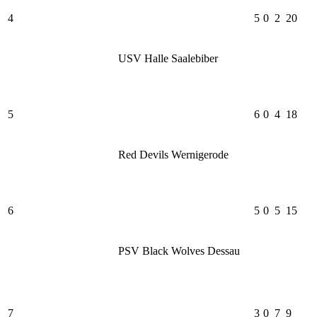
4
5
0
2
20
USV Halle Saalebiber
5
6
0
4
18
Red Devils Wernigerode
6
5
0
5
15
PSV Black Wolves Dessau
7
3
0
7
9