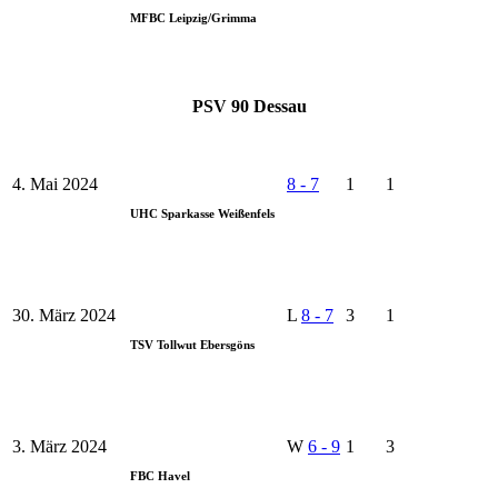
MFBC Leipzig/Grimma
PSV 90 Dessau
4. Mai 2024
8
-
7
1
1
UHC Sparkasse Weißenfels
30. März 2024
L
8
-
7
3
1
TSV Tollwut Ebersgöns
3. März 2024
W
6
-
9
1
3
FBC Havel