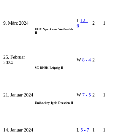
L
12
-
9. März 2024
2
1
6
UHC Sparkasse Weißenfels
II
25. Februar
W
8
-
4
2
2024
SC DHfK Leipzig II
21. Januar 2024
W
7
-
5
2
1
Unihockey Igels Dresden II
14. Januar 2024
L
5
-
7
1
1