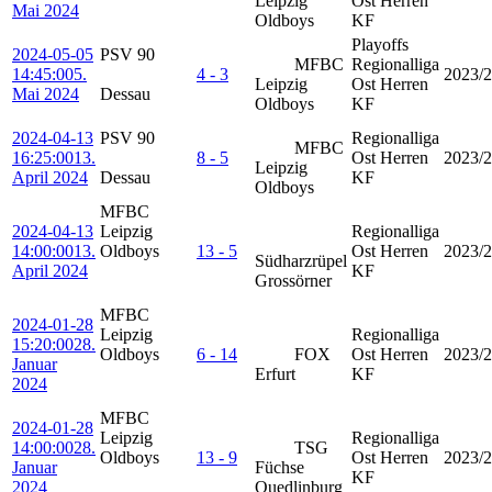
Leipzig
Ost Herren
Mai 2024
Oldboys
KF
Playoffs
2024-05-05
PSV 90
MFBC
Regionalliga
14:45:00
5.
4 - 3
2023/
Leipzig
Ost Herren
Mai 2024
Dessau
Oldboys
KF
2024-04-13
PSV 90
Regionalliga
MFBC
16:25:00
13.
8 - 5
Ost Herren
2023/
Leipzig
April 2024
Dessau
KF
Oldboys
MFBC
2024-04-13
Leipzig
Regionalliga
14:00:00
13.
Oldboys
13 - 5
Ost Herren
2023/
Südharzrüpel
April 2024
KF
Grossörner
MFBC
2024-01-28
Leipzig
Regionalliga
15:20:00
28.
Oldboys
6 - 14
FOX
Ost Herren
2023/
Januar
Erfurt
KF
2024
MFBC
2024-01-28
Leipzig
Regionalliga
14:00:00
28.
TSG
Oldboys
13 - 9
Ost Herren
2023/
Januar
Füchse
KF
2024
Quedlinburg