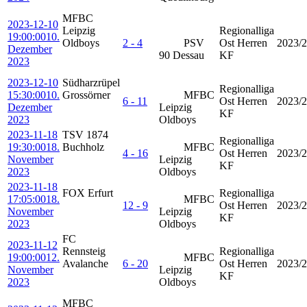
MFBC
2023-12-10
Leipzig
Regionalliga
19:00:00
10.
Oldboys
2 - 4
PSV
Ost Herren
2023/
Dezember
90 Dessau
KF
2023
2023-12-10
Südharzrüpel
Regionalliga
15:30:00
10.
Grossörner
MFBC
6 - 11
Ost Herren
2023/
Dezember
Leipzig
KF
2023
Oldboys
2023-11-18
TSV 1874
Regionalliga
19:30:00
18.
Buchholz
MFBC
4 - 16
Ost Herren
2023/
November
Leipzig
KF
2023
Oldboys
2023-11-18
FOX Erfurt
Regionalliga
17:05:00
18.
MFBC
12 - 9
Ost Herren
2023/
November
Leipzig
KF
2023
Oldboys
FC
2023-11-12
Rennsteig
Regionalliga
19:00:00
12.
MFBC
Avalanche
6 - 20
Ost Herren
2023/
November
Leipzig
KF
2023
Oldboys
MFBC