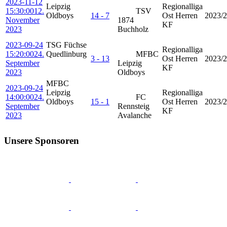
2023-11-12
Leipzig
Regionalliga
15:30:00
12.
TSV
Oldboys
14 - 7
Ost Herren
2023/
November
1874
KF
2023
Buchholz
2023-09-24
TSG Füchse
Regionalliga
15:20:00
24.
Quedlinburg
MFBC
3 - 13
Ost Herren
2023/
September
Leipzig
KF
2023
Oldboys
MFBC
2023-09-24
Leipzig
Regionalliga
14:00:00
24.
FC
Oldboys
15 - 1
Ost Herren
2023/
September
Rennsteig
KF
2023
Avalanche
Unsere Sponsoren