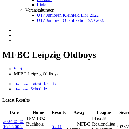
Links
Veranstaltungen
U17 Junioren Kleinfeld DM 2022
U17 Junioren Qualifikation S/O 2023
MFBC Leipzig Oldboys
Start
MFBC Leipzig Oldboys
Latest Results
The Team
Schedule
The Team
Latest Results
Date
Home
Results
Away
League
Seas
TSV 1874
Playoffs
2024-05-05
Buchholz
MFBC
Regionalliga
16:15:00
5.
5 - 11
2023/