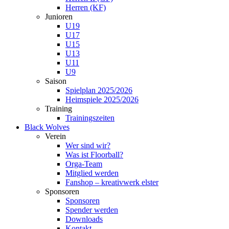
Herren (KF)
Junioren
U19
U17
U15
U13
U11
U9
Saison
Spielplan 2025/2026
Heimspiele 2025/2026
Training
Trainingszeiten
Black Wolves
Verein
Wer sind wir?
Was ist Floorball?
Orga-Team
Mitglied werden
Fanshop – kreativwerk elster
Sponsoren
Sponsoren
Spender werden
Downloads
Kontakt