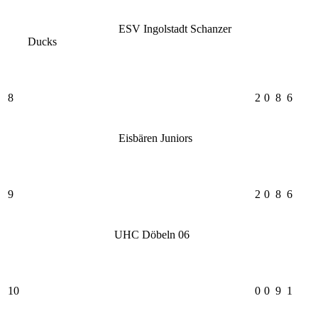
ESV Ingolstadt Schanzer
Ducks
8
2
0
8
6
Eisbären Juniors
9
2
0
8
6
UHC Döbeln 06
10
0
0
9
1