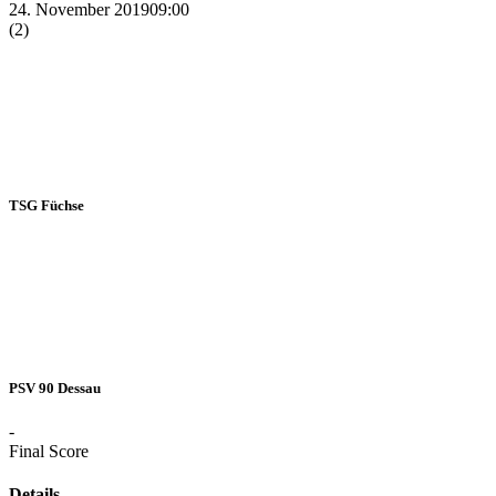
24. November 2019
09:00
(2)
TSG Füchse
PSV 90 Dessau
-
Final Score
Details