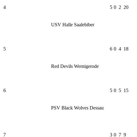
4
5
0
2
20
USV Halle Saalebiber
5
6
0
4
18
Red Devils Wernigerode
6
5
0
5
15
PSV Black Wolves Dessau
7
3
0
7
9