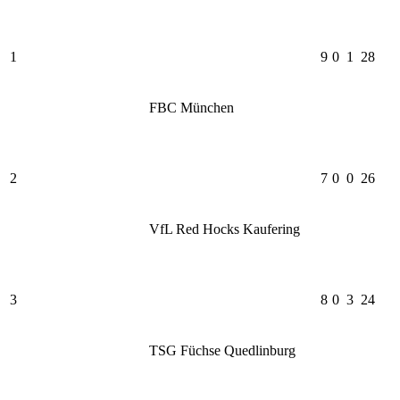
1
9
0
1
28
FBC München
2
7
0
0
26
VfL Red Hocks Kaufering
3
8
0
3
24
TSG Füchse Quedlinburg