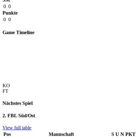
0
0
Punkte
0
0
Game Timeline
KO
FT
Nächstes Spiel
2. FBL Süd/Ost
View full table
Pos
Mannschaft
S
U
N
PKT