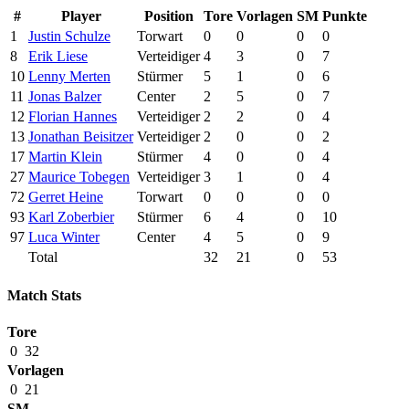
#
Player
Position
Tore
Vorlagen
SM
Punkte
1
Justin Schulze
Torwart
0
0
0
0
8
Erik Liese
Verteidiger
4
3
0
7
10
Lenny Merten
Stürmer
5
1
0
6
11
Jonas Balzer
Center
2
5
0
7
12
Florian Hannes
Verteidiger
2
2
0
4
13
Jonathan Beisitzer
Verteidiger
2
0
0
2
17
Martin Klein
Stürmer
4
0
0
4
27
Maurice Tobegen
Verteidiger
3
1
0
4
72
Gerret Heine
Torwart
0
0
0
0
93
Karl Zoberbier
Stürmer
6
4
0
10
97
Luca Winter
Center
4
5
0
9
Total
32
21
0
53
Match Stats
Tore
0
32
Vorlagen
0
21
SM