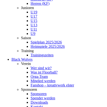
Herren (KF)
Junioren
U19
U17
U15
U13
U11
U9
Saison
Spielplan 2025/2026
Heimspiele 2025/2026
Training
Trainingszeiten
Black Wolves
Verein
Wer sind wir?
Was ist Floorball?
Orga-Team
Mitglied werden
Fanshop – kreativwerk elster
Sponsoren
Sponsoren
Spender werden
Downloads
Kontakt