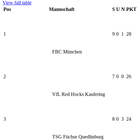
View full table
Pos
Mannschaft
S
U
N
PKT
1
9
0
1
28
FBC München
2
7
0
0
26
VfL Red Hocks Kaufering
3
8
0
3
24
TSG Füchse Quedlinburg