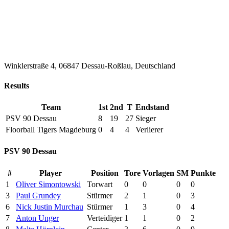
Winklerstraße 4, 06847 Dessau-Roßlau, Deutschland
Results
Team
1st
2nd
T
Endstand
PSV 90 Dessau
8
19
27
Sieger
Floorball Tigers Magdeburg
0
4
4
Verlierer
PSV 90 Dessau
#
Player
Position
Tore
Vorlagen
SM
Punkte
1
Oliver Simontowski
Torwart
0
0
0
0
3
Paul Grundey
Stürmer
2
1
0
3
6
Nick Justin Murchau
Stürmer
1
3
0
4
7
Anton Unger
Verteidiger
1
1
0
2