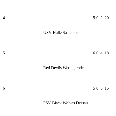
4
5
0
2
20
USV Halle Saalebiber
5
6
0
4
18
Red Devils Wernigerode
6
5
0
5
15
PSV Black Wolves Dessau