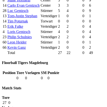
8
Malte Hörnlein
Center
3
6
0
9
14
Carlo Evan Gentzsch
Center
3
3
0
6
28
Luc Gentzsch
Stürmer
5
4
0
9
13
Tom-Justin Stephan
Verteidiger
1
0
0
1
14
Tim Poturnak
Torwart
0
0
0
0
15
Erik Falke
Verteidiger
2
2
0
4
4
Loris Gentzsch
Stürmer
4
0
0
4
23
Philip Schulnies
Verteidiger
2
2
0
4
60
Leon Heider
Stürmer
1
0
0
1
66
Kevin Ganz
Verteidiger
2
0
0
2
Total
27
22
0
49
Floorball Tigers Magdeburg
Position
Tore
Vorlagen
SM
Punkte
0
0
0
0
Match Stats
Tore
27
0