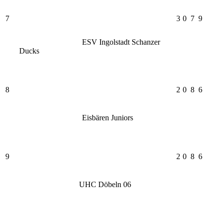
7
3
0
7
9
ESV Ingolstadt Schanzer
Ducks
8
2
0
8
6
Eisbären Juniors
9
2
0
8
6
UHC Döbeln 06