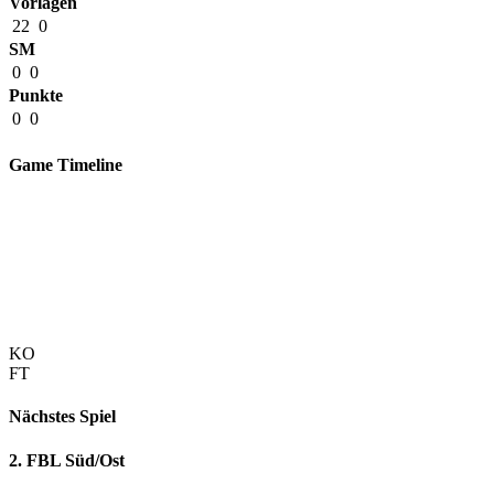
Vorlagen
22
0
SM
0
0
Punkte
0
0
Game Timeline
KO
FT
Nächstes Spiel
2. FBL Süd/Ost