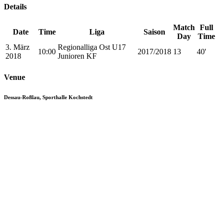
Details
Match
Full
Date
Time
Liga
Saison
Day
Time
3. März
Regionalliga Ost U17
10:00
2017/2018
13
40'
2018
Junioren KF
Venue
Dessau-Roßlau, Sporthalle Kochstedt