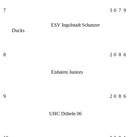
7
3
0
7
9
ESV Ingolstadt Schanzer
Ducks
8
2
0
8
6
Eisbären Juniors
9
2
0
8
6
UHC Döbeln 06