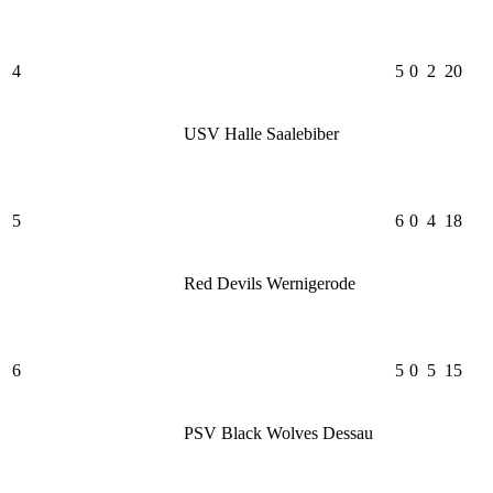
4
5
0
2
20
USV Halle Saalebiber
5
6
0
4
18
Red Devils Wernigerode
6
5
0
5
15
PSV Black Wolves Dessau