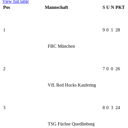
View full table
Pos
Mannschaft
S
U
N
PKT
1
9
0
1
28
FBC München
2
7
0
0
26
VfL Red Hocks Kaufering
3
8
0
3
24
TSG Füchse Quedlinburg