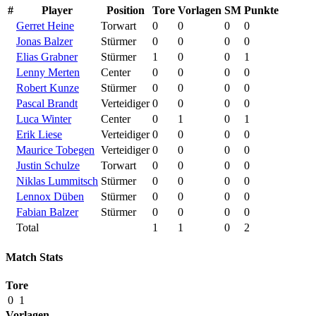
#
Player
Position
Tore
Vorlagen
SM
Punkte
Gerret Heine
Torwart
0
0
0
0
Jonas Balzer
Stürmer
0
0
0
0
Elias Grabner
Stürmer
1
0
0
1
Lenny Merten
Center
0
0
0
0
Robert Kunze
Stürmer
0
0
0
0
Pascal Brandt
Verteidiger
0
0
0
0
Luca Winter
Center
0
1
0
1
Erik Liese
Verteidiger
0
0
0
0
Maurice Tobegen
Verteidiger
0
0
0
0
Justin Schulze
Torwart
0
0
0
0
Niklas Lummitsch
Stürmer
0
0
0
0
Lennox Düben
Stürmer
0
0
0
0
Fabian Balzer
Stürmer
0
0
0
0
Total
1
1
0
2
Match Stats
Tore
0
1
Vorlagen