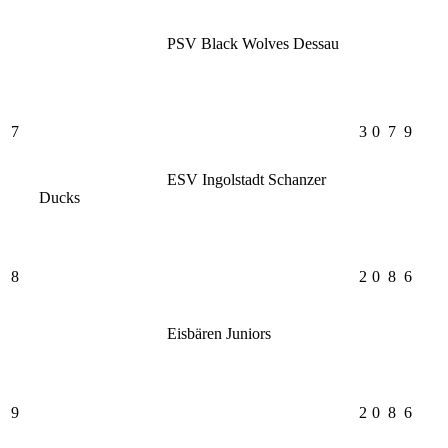
PSV Black Wolves Dessau
7
3
0
7
9
ESV Ingolstadt Schanzer
Ducks
8
2
0
8
6
Eisbären Juniors
9
2
0
8
6