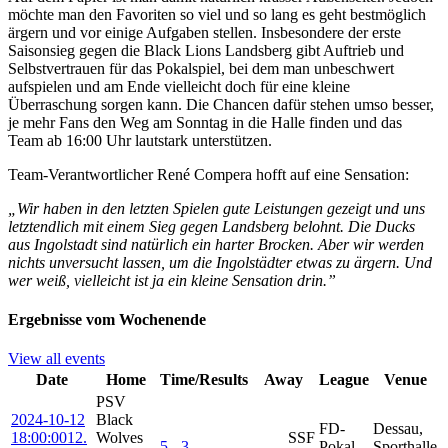
möchte man den Favoriten so viel und so lang es geht bestmöglich
ärgern und vor einige Aufgaben stellen. Insbesondere der erste
Saisonsieg gegen die Black Lions Landsberg gibt Auftrieb und
Selbstvertrauen für das Pokalspiel, bei dem man unbeschwert
aufspielen und am Ende vielleicht doch für eine kleine
Überraschung sorgen kann. Die Chancen dafür stehen umso besser,
je mehr Fans den Weg am Sonntag in die Halle finden und das
Team ab 16:00 Uhr lautstark unterstützen.
Team-Verantwortlicher René Compera hofft auf eine Sensation:
„Wir haben in den letzten Spielen gute Leistungen gezeigt und uns
letztendlich mit einem Sieg gegen Landsberg belohnt. Die Ducks
aus Ingolstadt sind natürlich ein harter Brocken. Aber wir werden
nichts unversucht lassen, um die Ingolstädter etwas zu ärgern. Und
wer weiß, vielleicht ist ja ein kleine Sensation drin.”
Ergebnisse vom Wochenende
View all events
Date
Home
Time/Results
Away
League
Venue
PSV
2024-10-12
Black
FD-
Dessau,
18:00:00
12.
Wolves
SSF
5 - 3
Pokal
Sporthalle