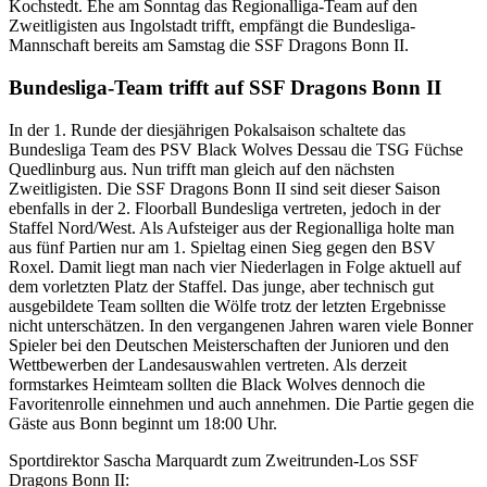
Kochstedt. Ehe am Sonntag das Regionalliga-Team auf den
Zweitligisten aus Ingolstadt trifft, empfängt die Bundesliga-
Mannschaft bereits am Samstag die SSF Dragons Bonn II.
Bundesliga-Team trifft auf SSF Dragons Bonn II
In der 1. Runde der diesjährigen Pokalsaison schaltete das
Bundesliga Team des PSV Black Wolves Dessau die TSG Füchse
Quedlinburg aus. Nun trifft man gleich auf den nächsten
Zweitligisten. Die SSF Dragons Bonn II sind seit dieser Saison
ebenfalls in der 2. Floorball Bundesliga vertreten, jedoch in der
Staffel Nord/West. Als Aufsteiger aus der Regionalliga holte man
aus fünf Partien nur am 1. Spieltag einen Sieg gegen den BSV
Roxel. Damit liegt man nach vier Niederlagen in Folge aktuell auf
dem vorletzten Platz der Staffel. Das junge, aber technisch gut
ausgebildete Team sollten die Wölfe trotz der letzten Ergebnisse
nicht unterschätzen. In den vergangenen Jahren waren viele Bonner
Spieler bei den Deutschen Meisterschaften der Junioren und den
Wettbewerben der Landesauswahlen vertreten. Als derzeit
formstarkes Heimteam sollten die Black Wolves dennoch die
Favoritenrolle einnehmen und auch annehmen. Die Partie gegen die
Gäste aus Bonn beginnt um 18:00 Uhr.
Sportdirektor Sascha Marquardt zum Zweitrunden-Los SSF
Dragons Bonn II: