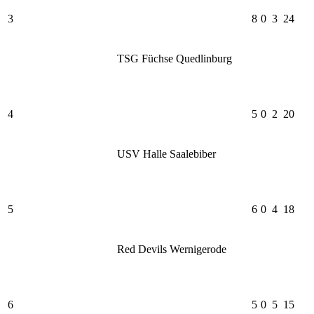
3
8
0
3
24
TSG Füchse Quedlinburg
4
5
0
2
20
USV Halle Saalebiber
5
6
0
4
18
Red Devils Wernigerode
6
5
0
5
15