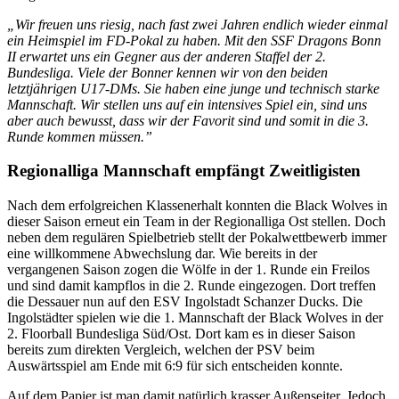
„Wir freuen uns riesig, nach fast zwei Jahren endlich wieder einmal
ein Heimspiel im FD-Pokal zu haben. Mit den SSF Dragons Bonn
II erwartet uns ein Gegner aus der anderen Staffel der 2.
Bundesliga. Viele der Bonner kennen wir von den beiden
letztjährigen U17-DMs. Sie haben eine junge und technisch starke
Mannschaft. Wir stellen uns auf ein intensives Spiel ein, sind uns
aber auch bewusst, dass wir der Favorit sind und somit in die 3.
Runde kommen müssen.”
Regionalliga Mannschaft empfängt Zweitligisten
Nach dem erfolgreichen Klassenerhalt konnten die Black Wolves in
dieser Saison erneut ein Team in der Regionalliga Ost stellen. Doch
neben dem regulären Spielbetrieb stellt der Pokalwettbewerb immer
eine willkommene Abwechslung dar. Wie bereits in der
vergangenen Saison zogen die Wölfe in der 1. Runde ein Freilos
und sind damit kampflos in die 2. Runde eingezogen. Dort treffen
die Dessauer nun auf den ESV Ingolstadt Schanzer Ducks. Die
Ingolstädter spielen wie die 1. Mannschaft der Black Wolves in der
2. Floorball Bundesliga Süd/Ost. Dort kam es in dieser Saison
bereits zum direkten Vergleich, welchen der PSV beim
Auswärtsspiel am Ende mit 6:9 für sich entscheiden konnte.
Auf dem Papier ist man damit natürlich krasser Außenseiter. Jedoch