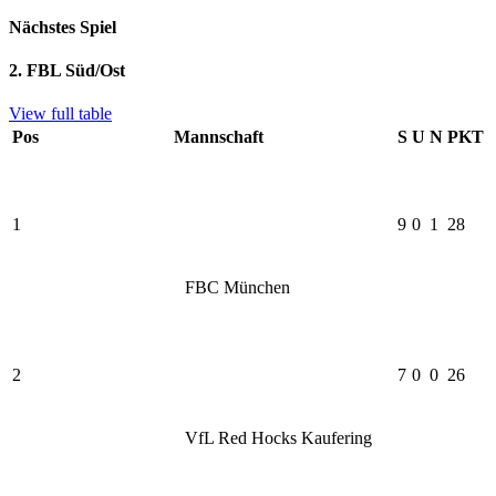
Nächstes Spiel
2. FBL Süd/Ost
View full table
Pos
Mannschaft
S
U
N
PKT
1
9
0
1
28
FBC München
2
7
0
0
26
VfL Red Hocks Kaufering