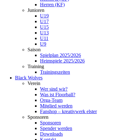
Herren (KF)
Junioren
U19
U17
U15
U13
U11
U9
Saison
Spielplan 2025/2026
Heimspiele 2025/2026
Training
Trainingszeiten
Black Wolves
Verein
Wer sind wir?
Was ist Floorball?
Orga-Team
Mitglied werden
Fanshop – kreativwerk elster
Sponsoren
Sponsoren
Spender werden
Downloads
Kontakt