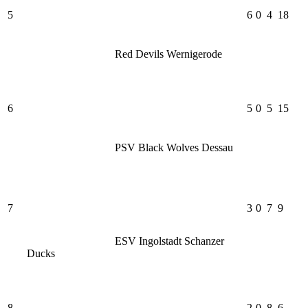
5
6
0
4
18
Red Devils Wernigerode
6
5
0
5
15
PSV Black Wolves Dessau
7
3
0
7
9
ESV Ingolstadt Schanzer
Ducks
8
2
0
8
6