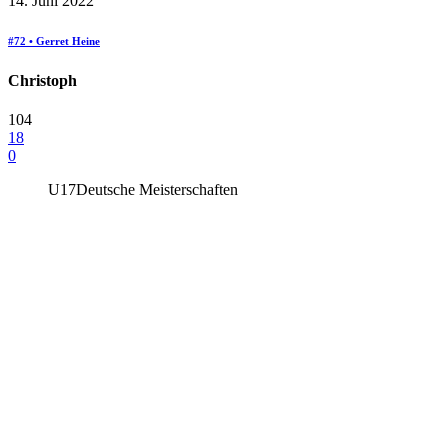
14. Juni 2022
#72 • Gerret Heine
Christoph
104
18
0
U17
Deutsche Meisterschaften