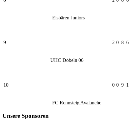
Eisbären Juniors
9
2
0
8
6
UHC Döbeln 06
10
0
0
9
1
FC Rennsteig Avalanche
Unsere Sponsoren