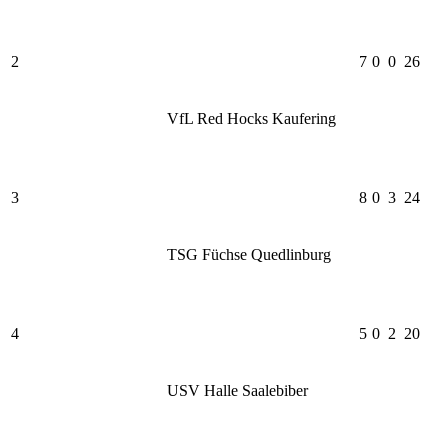
2
7
0
0
26
VfL Red Hocks Kaufering
3
8
0
3
24
TSG Füchse Quedlinburg
4
5
0
2
20
USV Halle Saalebiber