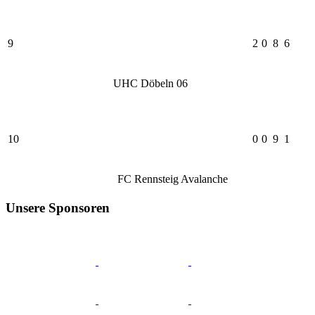
9
2
0
8
6
UHC Döbeln 06
10
0
0
9
1
FC Rennsteig Avalanche
Unsere Sponsoren