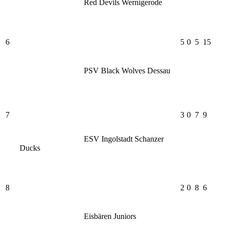
Red Devils Wernigerode
6
5
0
5
15
PSV Black Wolves Dessau
7
3
0
7
9
ESV Ingolstadt Schanzer
Ducks
8
2
0
8
6
Eisbären Juniors