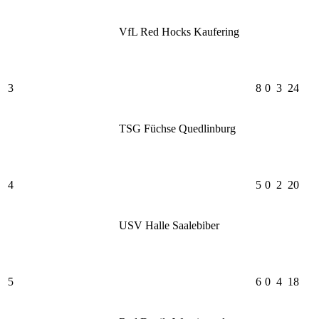
VfL Red Hocks Kaufering
3
8
0
3
24
TSG Füchse Quedlinburg
4
5
0
2
20
USV Halle Saalebiber
5
6
0
4
18