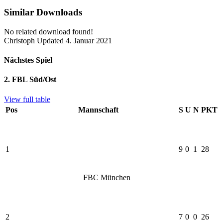
Similar Downloads
No related download found!
Christoph
Updated 4. Januar 2021
Nächstes Spiel
2. FBL Süd/Ost
View full table
Pos
Mannschaft
S
U
N
PKT
1
9
0
1
28
FBC München
2
7
0
0
26