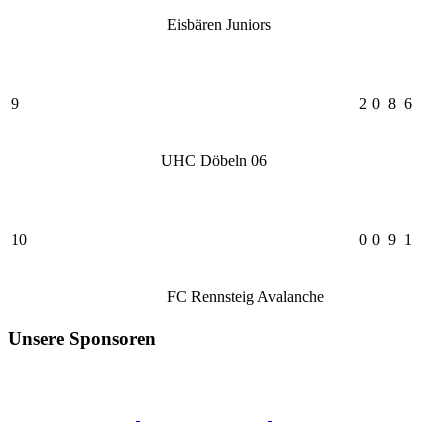
Eisbären Juniors
9
2
0
8
6
UHC Döbeln 06
10
0
0
9
1
FC Rennsteig Avalanche
Unsere Sponsoren