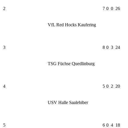
2
7
0
0
26
VfL Red Hocks Kaufering
3
8
0
3
24
TSG Füchse Quedlinburg
4
5
0
2
20
USV Halle Saalebiber
5
6
0
4
18