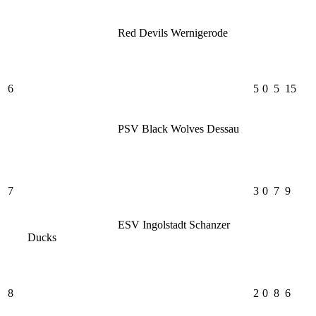
Red Devils Wernigerode
6
5
0
5
15
PSV Black Wolves Dessau
7
3
0
7
9
ESV Ingolstadt Schanzer
Ducks
8
2
0
8
6