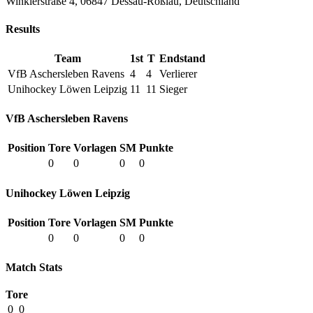
Winklerstraße 4, 06847 Dessau-Roßlau, Deutschland
Results
Team
1st
T
Endstand
VfB Aschersleben Ravens
4
4
Verlierer
Unihockey Löwen Leipzig
11
11
Sieger
VfB Aschersleben Ravens
Position
Tore
Vorlagen
SM
Punkte
0
0
0
0
Unihockey Löwen Leipzig
Position
Tore
Vorlagen
SM
Punkte
0
0
0
0
Match Stats
Tore
0
0