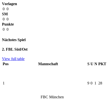
Vorlagen
0
0
SM
0
0
Punkte
0
0
Nächstes Spiel
2. FBL Süd/Ost
View full table
Pos
Mannschaft
S
U
N
PKT
1
9
0
1
28
FBC München