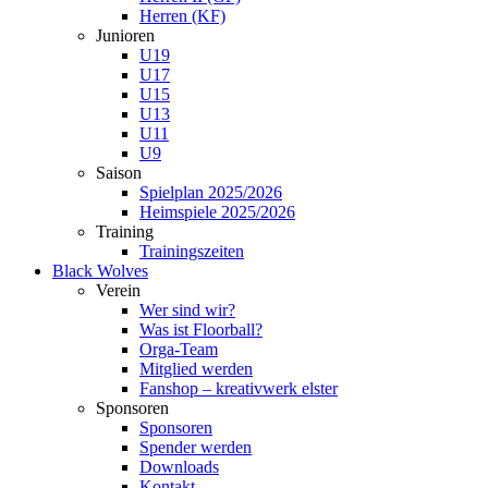
Herren (KF)
Junioren
U19
U17
U15
U13
U11
U9
Saison
Spielplan 2025/2026
Heimspiele 2025/2026
Training
Trainingszeiten
Black Wolves
Verein
Wer sind wir?
Was ist Floorball?
Orga-Team
Mitglied werden
Fanshop – kreativwerk elster
Sponsoren
Sponsoren
Spender werden
Downloads
Kontakt