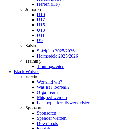
Herren (KF)
Junioren
U19
U17
U15
U13
U11
U9
Saison
Spielplan 2025/2026
Heimspiele 2025/2026
Training
Trainingszeiten
Black Wolves
Verein
Wer sind wir?
Was ist Floorball?
Orga-Team
Mitglied werden
Fanshop – kreativwerk elster
Sponsoren
Sponsoren
Spender werden
Downloads
Kontakt