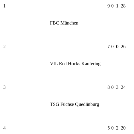
1
9
0
1
28
FBC München
2
7
0
0
26
VfL Red Hocks Kaufering
3
8
0
3
24
TSG Füchse Quedlinburg
4
5
0
2
20