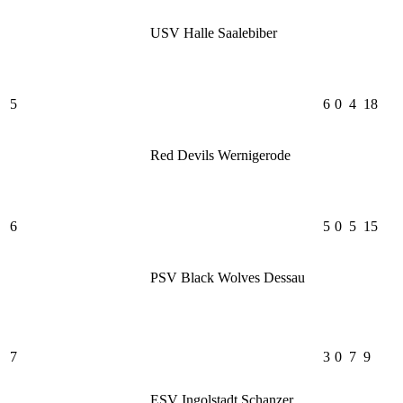
USV Halle Saalebiber
5
6
0
4
18
Red Devils Wernigerode
6
5
0
5
15
PSV Black Wolves Dessau
7
3
0
7
9
ESV Ingolstadt Schanzer