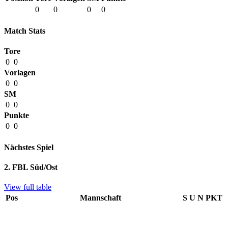
0
0
0
0
Match Stats
Tore
0
0
Vorlagen
0
0
SM
0
0
Punkte
0
0
Nächstes Spiel
2. FBL Süd/Ost
View full table
Pos
Mannschaft
S
U
N
PKT