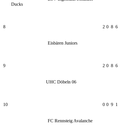
Ducks
8
2
0
8
6
Eisbären Juniors
9
2
0
8
6
UHC Döbeln 06
10
0
0
9
1
FC Rennsteig Avalanche