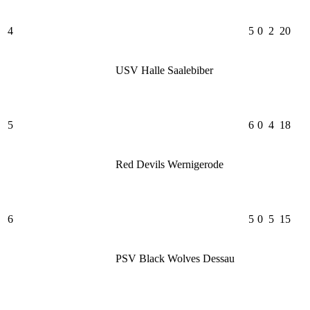
4
5
0
2
20
USV Halle Saalebiber
5
6
0
4
18
Red Devils Wernigerode
6
5
0
5
15
PSV Black Wolves Dessau