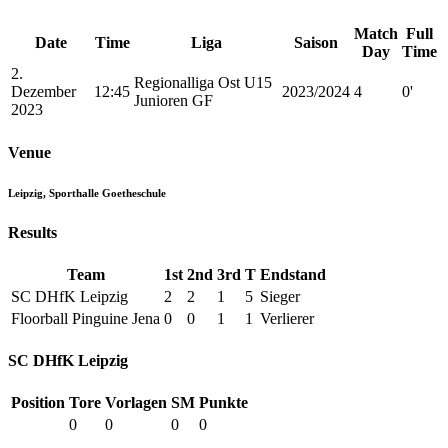
Match
Full
Date
Time
Liga
Saison
Day
Time
2.
Regionalliga Ost U15
Dezember
12:45
2023/2024
4
0'
Junioren GF
2023
Venue
Leipzig, Sporthalle Goetheschule
Results
Team
1st
2nd
3rd
T
Endstand
SC DHfK Leipzig
2
2
1
5
Sieger
Floorball Pinguine Jena
0
0
1
1
Verlierer
SC DHfK Leipzig
Position
Tore
Vorlagen
SM
Punkte
0
0
0
0