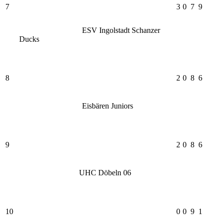
7
3
0
7
9
ESV Ingolstadt Schanzer
Ducks
8
2
0
8
6
Eisbären Juniors
9
2
0
8
6
UHC Döbeln 06
10
0
0
9
1