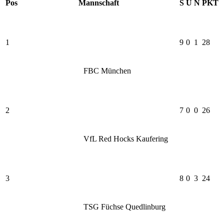
Pos
Mannschaft
S
U
N
PKT
1
9
0
1
28
FBC München
2
7
0
0
26
VfL Red Hocks Kaufering
3
8
0
3
24
TSG Füchse Quedlinburg