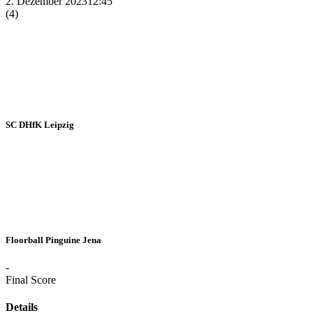
2. Dezember 2023
12:45
(4)
SC DHfK Leipzig
Floorball Pinguine Jena
-
Final Score
Details