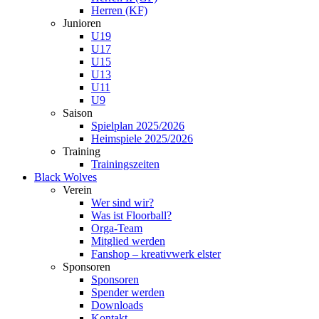
Herren (KF)
Junioren
U19
U17
U15
U13
U11
U9
Saison
Spielplan 2025/2026
Heimspiele 2025/2026
Training
Trainingszeiten
Black Wolves
Verein
Wer sind wir?
Was ist Floorball?
Orga-Team
Mitglied werden
Fanshop – kreativwerk elster
Sponsoren
Sponsoren
Spender werden
Downloads
Kontakt