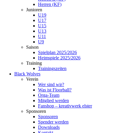
Herren (KF)
Junioren
U19
U17
U15
U13
U11
U9
Saison
Spielplan 2025/2026
Heimspiele 2025/2026
Training
Trainingszeiten
Black Wolves
Verein
Wer sind wir?
Was ist Floorball?
Orga-Team
Mitglied werden
Fanshop – kreativwerk elster
Sponsoren
Sponsoren
Spender werden
Downloads
Kontakt