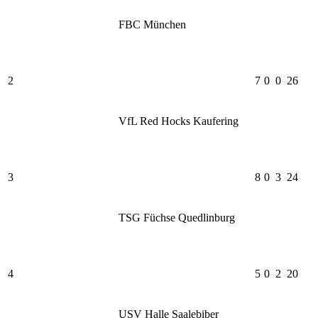
FBC München
2
7
0
0
26
VfL Red Hocks Kaufering
3
8
0
3
24
TSG Füchse Quedlinburg
4
5
0
2
20
USV Halle Saalebiber