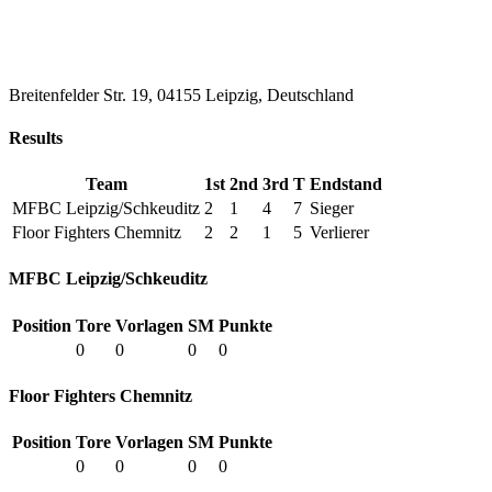
Breitenfelder Str. 19, 04155 Leipzig, Deutschland
Results
Team
1st
2nd
3rd
T
Endstand
MFBC Leipzig/Schkeuditz
2
1
4
7
Sieger
Floor Fighters Chemnitz
2
2
1
5
Verlierer
MFBC Leipzig/Schkeuditz
Position
Tore
Vorlagen
SM
Punkte
0
0
0
0
Floor Fighters Chemnitz
Position
Tore
Vorlagen
SM
Punkte
0
0
0
0