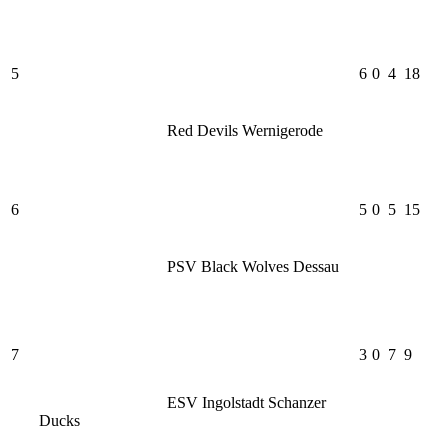
5
6
0
4
18
Red Devils Wernigerode
6
5
0
5
15
PSV Black Wolves Dessau
7
3
0
7
9
ESV Ingolstadt Schanzer
Ducks