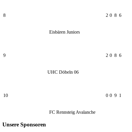
8
2
0
8
6
Eisbären Juniors
9
2
0
8
6
UHC Döbeln 06
10
0
0
9
1
FC Rennsteig Avalanche
Unsere Sponsoren