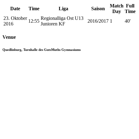
Match
Full
Date
Time
Liga
Saison
Day
Time
23. Oktober
Regionalliga Ost U13
12:55
2016/2017
1
40'
2016
Junioren KF
Venue
Quedlinburg, Turnhalle des GutsMuths Gymnasiums