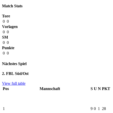
Match Stats
Tore
0
0
Vorlagen
0
0
SM
0
0
Punkte
0
0
Nächstes Spiel
2. FBL Süd/Ost
View full table
Pos
Mannschaft
S
U
N
PKT
1
9
0
1
28