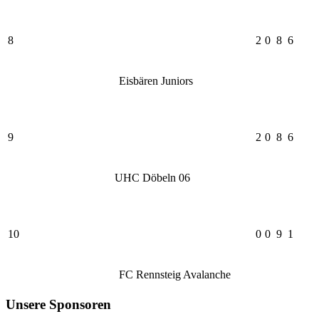
8
2
0
8
6
Eisbären Juniors
9
2
0
8
6
UHC Döbeln 06
10
0
0
9
1
FC Rennsteig Avalanche
Unsere Sponsoren