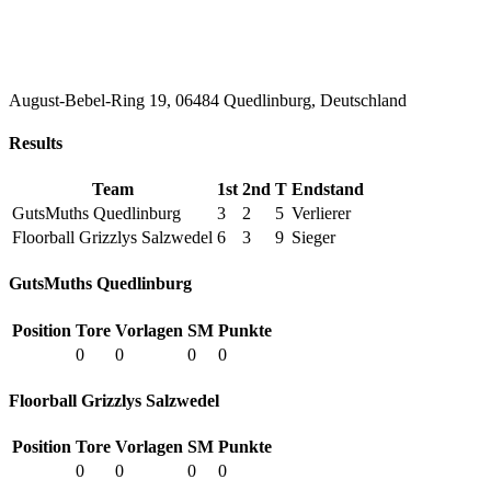
August-Bebel-Ring 19, 06484 Quedlinburg, Deutschland
Results
Team
1st
2nd
T
Endstand
GutsMuths Quedlinburg
3
2
5
Verlierer
Floorball Grizzlys Salzwedel
6
3
9
Sieger
GutsMuths Quedlinburg
Position
Tore
Vorlagen
SM
Punkte
0
0
0
0
Floorball Grizzlys Salzwedel
Position
Tore
Vorlagen
SM
Punkte
0
0
0
0