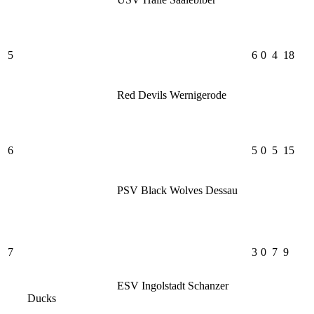
5
6
0
4
18
Red Devils Wernigerode
6
5
0
5
15
PSV Black Wolves Dessau
7
3
0
7
9
ESV Ingolstadt Schanzer
Ducks