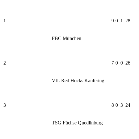
1
9
0
1
28
FBC München
2
7
0
0
26
VfL Red Hocks Kaufering
3
8
0
3
24
TSG Füchse Quedlinburg