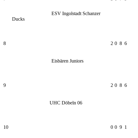
ESV Ingolstadt Schanzer
Ducks
8
2
0
8
6
Eisbären Juniors
9
2
0
8
6
UHC Döbeln 06
10
0
0
9
1