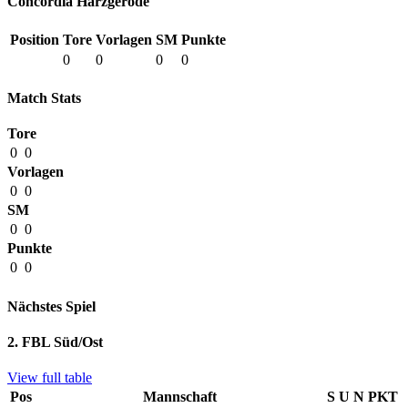
Concordia Harzgerode
Position
Tore
Vorlagen
SM
Punkte
0
0
0
0
Match Stats
Tore
0
0
Vorlagen
0
0
SM
0
0
Punkte
0
0
Nächstes Spiel
2. FBL Süd/Ost
View full table
Pos
Mannschaft
S
U
N
PKT