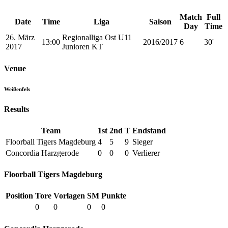
Match
Full
Date
Time
Liga
Saison
Day
Time
26. März
Regionalliga Ost U11
13:00
2016/2017
6
30'
2017
Junioren KT
Venue
Weißenfels
Results
Team
1st
2nd
T
Endstand
Floorball Tigers Magdeburg
4
5
9
Sieger
Concordia Harzgerode
0
0
0
Verlierer
Floorball Tigers Magdeburg
Position
Tore
Vorlagen
SM
Punkte
0
0
0
0