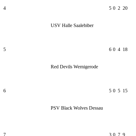
4
5
0
2
20
USV Halle Saalebiber
5
6
0
4
18
Red Devils Wernigerode
6
5
0
5
15
PSV Black Wolves Dessau
7
3
0
7
9