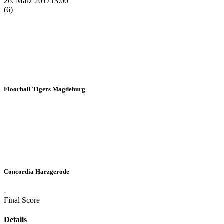
26. März 2017
13:00
(6)
Floorball Tigers Magdeburg
Concordia Harzgerode
-
Final Score
Details