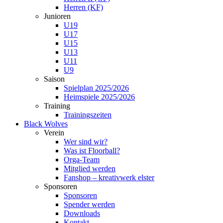
Herren (KF)
Junioren
U19
U17
U15
U13
U11
U9
Saison
Spielplan 2025/2026
Heimspiele 2025/2026
Training
Trainingszeiten
Black Wolves
Verein
Wer sind wir?
Was ist Floorball?
Orga-Team
Mitglied werden
Fanshop – kreativwerk elster
Sponsoren
Sponsoren
Spender werden
Downloads
Kontakt