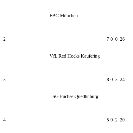
FBC München
2
7
0
0
26
VfL Red Hocks Kaufering
3
8
0
3
24
TSG Füchse Quedlinburg
4
5
0
2
20