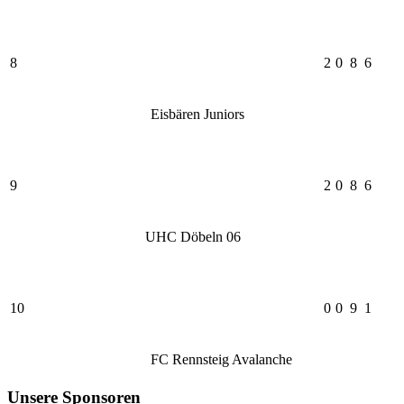
8
2
0
8
6
Eisbären Juniors
9
2
0
8
6
UHC Döbeln 06
10
0
0
9
1
FC Rennsteig Avalanche
Unsere Sponsoren