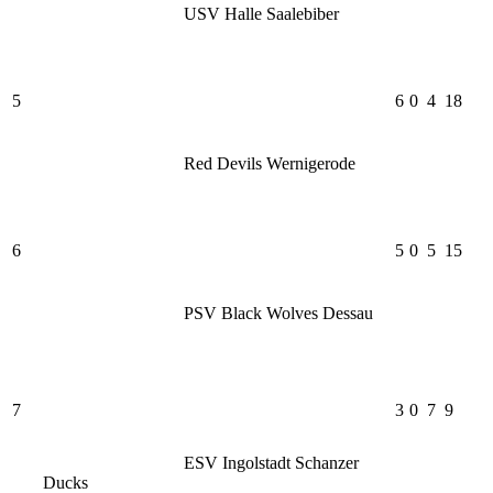
USV Halle Saalebiber
5
6
0
4
18
Red Devils Wernigerode
6
5
0
5
15
PSV Black Wolves Dessau
7
3
0
7
9
ESV Ingolstadt Schanzer
Ducks