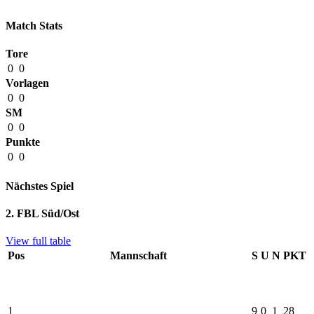
Match Stats
Tore
0
0
Vorlagen
0
0
SM
0
0
Punkte
0
0
Nächstes Spiel
2. FBL Süd/Ost
View full table
Pos
Mannschaft
S
U
N
PKT
1
9
0
1
28