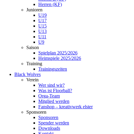
Herren (KF)
Junioren
U19
U17
U15
U13
U11
U9
Saison
Spielplan 2025/2026
Heimspiele 2025/2026
Training
Trainingszeiten
Black Wolves
Verein
Wer sind wir?
Was ist Floorball?
Orga-Team
Mitglied werden
Fanshop – kreativwerk elster
Sponsoren
Sponsoren
Spender werden
Downloads
Kontakt