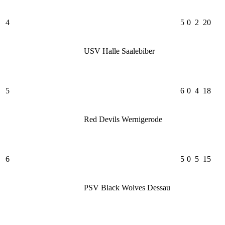
4
5
0
2
20
USV Halle Saalebiber
5
6
0
4
18
Red Devils Wernigerode
6
5
0
5
15
PSV Black Wolves Dessau