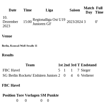
Match
Full
Date
Time
Liga
Saison
Day
Time
10.
Regionalliga Ost U19
Dezember
15:00
2023/2024
3
0'
Junioren GF
2023
Venue
Berlin, Konrad-Wolf-Straße 11
Results
Team
1st
2nd
3rd
T
Endstand
FBC Havel
5
1
1
7
Sieger
SG Berlin Rockets/ Eisbären Juniors
2
0
4
6
Verlierer
FBC Havel
Position
Tore
Vorlagen
SM
Punkte
0
0
0
0