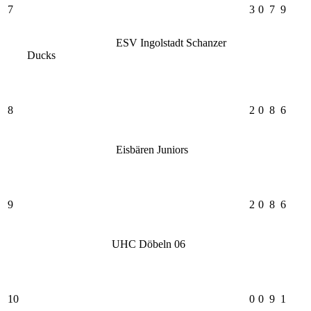
7
3
0
7
9
ESV Ingolstadt Schanzer
Ducks
8
2
0
8
6
Eisbären Juniors
9
2
0
8
6
UHC Döbeln 06
10
0
0
9
1