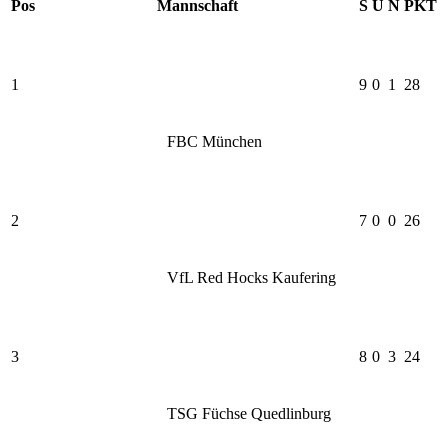
Pos
Mannschaft
S
U
N
PKT
1
9
0
1
28
FBC München
2
7
0
0
26
VfL Red Hocks Kaufering
3
8
0
3
24
TSG Füchse Quedlinburg